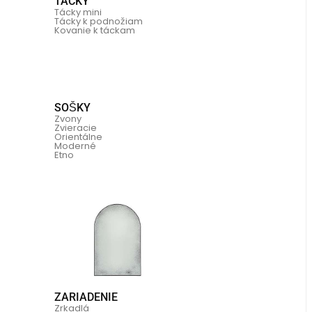
TÁCKY
Tácky mini
Tácky k podnožiam
Kovanie k táckam
SOŠKY
Zvony
Zvieracie
Orientálne
Moderné
Etno
ZARIADENIE
Zrkadlá