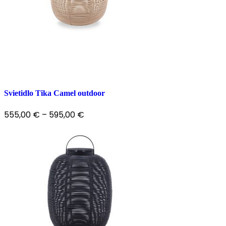
Svietidlo Tika Camel outdoor
555,00
€
–
595,00
€