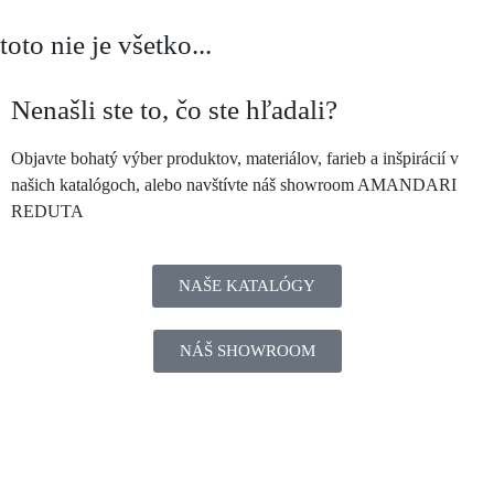
toto nie je všetko...
Nenašli ste to, čo ste hľadali?
Objavte bohatý výber produktov, materiálov, farieb a inšpirácií v
našich katalógoch, alebo navštívte náš showroom AMANDARI
REDUTA
NAŠE KATALÓGY
NÁŠ SHOWROOM