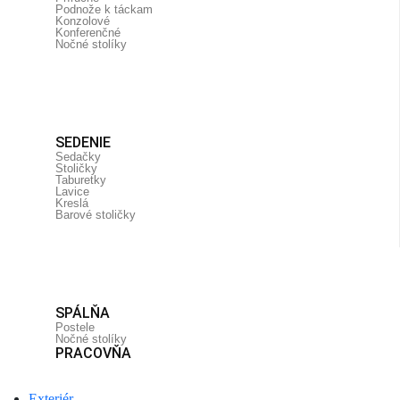
Podnože k táckam
Konzolové
Konferenčné
Nočné stolíky
SEDENIE
Sedačky
Stoličky
Taburetky
Lavice
Kreslá
Barové stoličky
SPÁLŇA
Postele
Nočné stolíky
PRACOVŇA
Exteriér