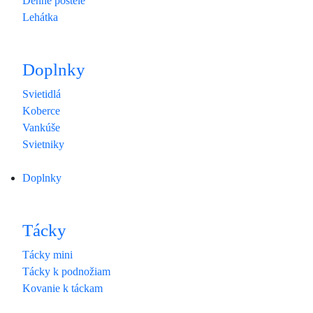
Denné postele
Lehátka
Doplnky
Svietidlá
Koberce
Vankúše
Svietniky
Doplnky
Tácky
Tácky mini
Tácky k podnožiam
Kovanie k táckam