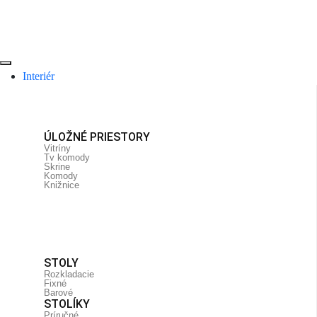
Interiér
ÚLOŽNÉ PRIESTORY
Vitríny
Tv komody
Skrine
Komody
Knižnice
STOLY
Rozkladacie
Fixné
Barové
STOLÍKY
Príručné