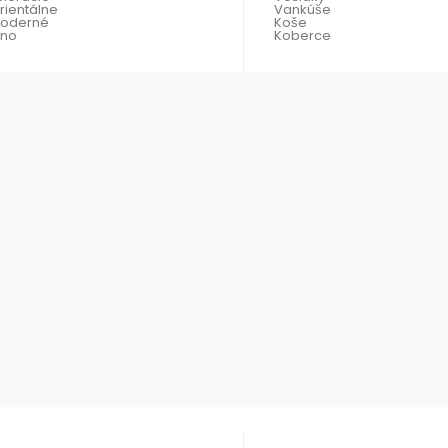
rientálne
Vankúše
oderné
Koše
tno
Koberce