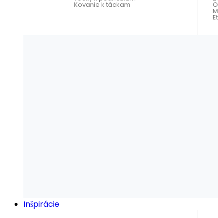
Kovanie k táckam
O
M
E
Inšpirácie