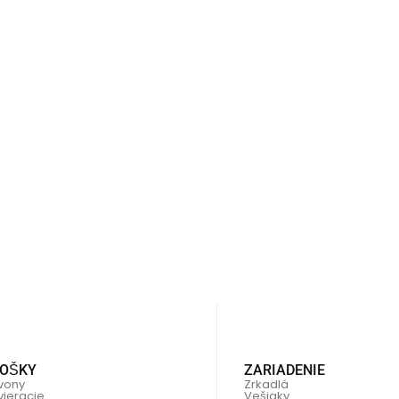
OŠKY
ZARIADENIE
vony
Zrkadlá
vieracie
Vešiaky