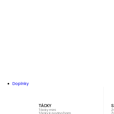
Doplnky
TÁCKY
S
Tácky mini
Z
Tácky k podnožiam
Z