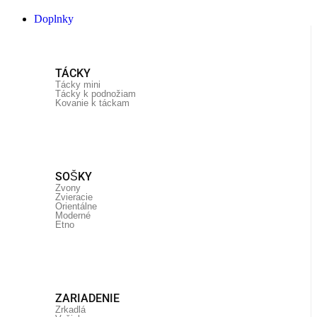
Doplnky
TÁCKY
Tácky mini
Tácky k podnožiam
Kovanie k táckam
SOŠKY
Zvony
Zvieracie
Orientálne
Moderné
Etno
ZARIADENIE
Zrkadlá