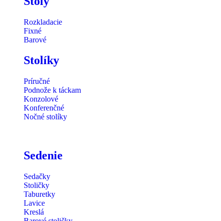
Stoly
Rozkladacie
Fixné
Barové
Stolíky
Príručné
Podnože k táckam
Konzolové
Konferenčné
Nočné stolíky
Sedenie
Sedačky
Stoličky
Taburetky
Lavice
Kreslá
Barové stoličky