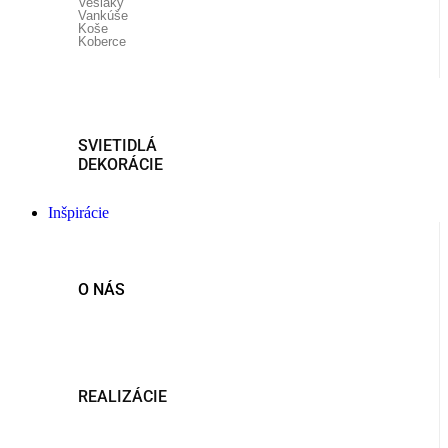
Vešiaky
Vankúše
Koše
Koberce
SVIETIDLÁ
DEKORÁCIE
Inšpirácie
O NÁS
REALIZÁCIE