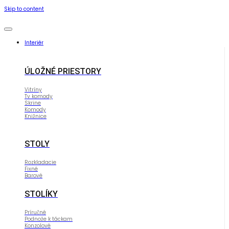
Skip to content
Interiér
ÚLOŽNÉ PRIESTORY
Vitríny
Tv komody
Skrine
Komody
Knižnice
STOLY
Rozkladacie
Fixné
Barové
STOLÍKY
Príručné
Podnože k táckam
Konzolové