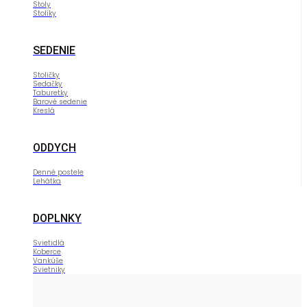
Stoly
Stolíky
SEDENIE
Stoličky
Sedačky
Taburetky
Barové sedenie
Kreslá
ODDYCH
Denné postele
Lehátka
DOPLNKY
Svietidlá
Koberce
Vankúše
Svietniky