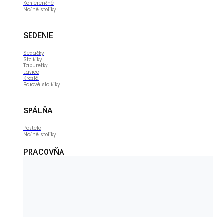
Konferenčné
Nočné stolíky
SEDENIE
Sedačky
Stoličky
Taburetky
Lavice
Kreslá
Barové stoličky
SPÁLŇA
Postele
Nočné stolíky
PRACOVŇA