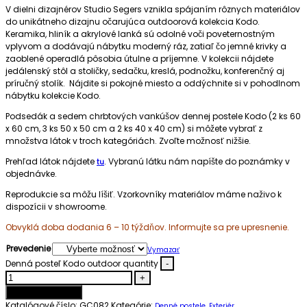
V dielni dizajnérov Studio Segers vznikla spájaním rôznych materiálov
do unikátneho dizajnu očarujúca outdoorová kolekcia Kodo.
Keramika, hliník a akrylové lanká sú odolné voči poveternostným
vplyvom a dodávajú nábytku moderný ráz, zatiaľ čo jemné krivky a
zaoblené operadlá pôsobia útulne a príjemne. V kolekcii nájdete
jedálenský stôl a stoličky, sedačku, kreslá, podnožku, konferenčný aj
príručný stolík. Nájdite si pokojné miesto a oddýchnite si v pohodlnom
nábytku kolekcie Kodo.
Podsedák a sedem chrbtových vankúšov dennej postele Kodo (2 ks 60
x 60 cm, 3 ks 50 x 50 cm a 2 ks 40 x 40 cm) si môžete vybrať z
množstva látok v troch kategóriách. Zvoľte možnosť nižšie.
Prehľad látok nájdete
. Vybranú látku nám napíšte do poznámky v
tu
objednávke.
Reprodukcie sa môžu líšiť. Vzorkovníky materiálov máme naživo k
dispozícii v showroome.
Obvyklá doba dodania 6 – 10 týždňov. Informujte sa pre upresnenie.
Prevedenie
Vymazať
Denná posteľ Kodo outdoor quantity
-
+
Pridať do košíka
Katalógové číslo:
GC082
Kategórie:
,
Denné postele
Exteriér