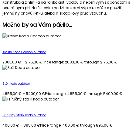
Konštrukcia z hliníka sa ľahko čistí vodou a nepenivým saponátom s
neutrálnym pH. Na čistenie medzi lankami výpletu môžete použiť
jemnú nylonovú kefku, alebo nízkotlakový prúd vzduchu.
Možno by sa Vám páčilo…
Kreslo Kodo Cocoon outdoor
2003,00
€
–
2175,00
€
Price range: 2003,00 € through 2175,00 €
Stôl Kodo outdoor
4855,00
€
–
5400,00
€
Price range: 4855,00 € through 5400,00 €
Príručný stolík Kodo outdoor
400,00
€
–
895,00
€
Price range: 400,00 € through 895,00 €