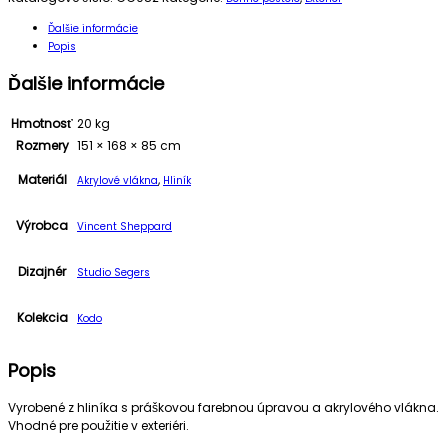
Ďalšie informácie
Popis
Ďalšie informácie
Hmotnosť
20 kg
Rozmery
151 × 168 × 85 cm
Materiál
,
Akrylové vlákna
Hliník
Výrobca
Vincent Sheppard
Dizajnér
Studio Segers
Kolekcia
Kodo
Popis
Vyrobené z hliníka s práškovou farebnou úpravou a akrylového vlákna.
Vhodné pre použitie v exteriéri.