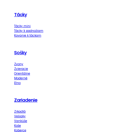
Tácky
Tácky mini
Tácky k podnožiam
Kovanie k táckam
Sošky
Zvony
Zvieracie
Orientálne
Moderné
Etno
Zariadenie
Zrkadlá
Vešiaky
Vankúše
Koše
Koberce