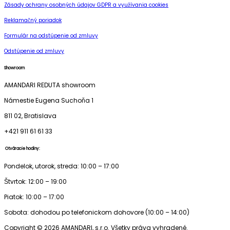
Zásady ochrany osobných údajov GDPR a využívania cookies
Reklamačný poriadok
Formulár na odstúpenie od zmluvy
Odstúpenie od zmluvy
Showroom
AMANDARI REDUTA showroom
Námestie Eugena Suchoňa 1
811 02, Bratislava
+421 911 61 61 33
Otváracie hodiny:
Pondelok, utorok, streda: 10:00 – 17:00
Štvrtok: 12:00 – 19:00
Piatok: 10:00 – 17:00
Sobota: dohodou po telefonickom dohovore (10:00 – 14:00)
Copyright © 2026 AMANDARI, s.r.o. Všetky práva vyhradené.