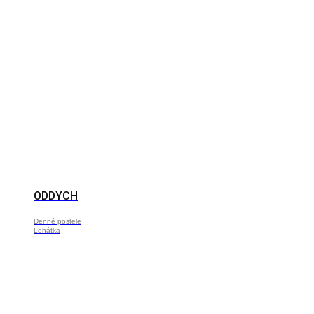
ODDYCH
Denné postele
Lehátka