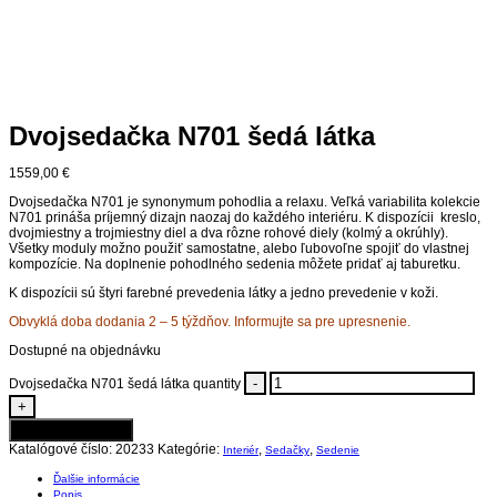
Dvojsedačka N701 šedá látka
1559,00
€
Dvojsedačka N701 je synonymum pohodlia a relaxu. Veľká variabilita kolekcie
N701 prináša príjemný dizajn naozaj do každého interiéru. K dispozícii kreslo,
dvojmiestny a trojmiestny diel a dva rôzne rohové diely (kolmý a okrúhly).
Všetky moduly možno použiť samostatne, alebo ľubovoľne spojiť do vlastnej
kompozície. Na doplnenie pohodlného sedenia môžete pridať aj taburetku.
K dispozícii sú štyri farebné prevedenia látky a jedno prevedenie v koži.
Obvyklá doba dodania 2 – 5 týždňov. Informujte sa pre upresnenie.
Dostupné na objednávku
-
Dvojsedačka N701 šedá látka quantity
+
Pridať do košíka
Katalógové číslo:
20233
Kategórie:
,
,
Interiér
Sedačky
Sedenie
Ďalšie informácie
Popis