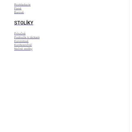
Rozkladacie
Fixné
Barové
STOLÍKY
Príručné
Podnože k táckam
Konzolové
Konferenčné
Nočné stolíky