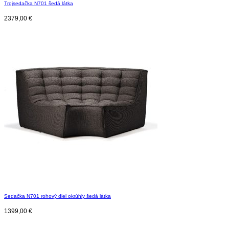
Trojsedačka N701 šedá látka
2379,00
€
Sedačka N701 rohový diel okrúhly šedá látka
1399,00
€