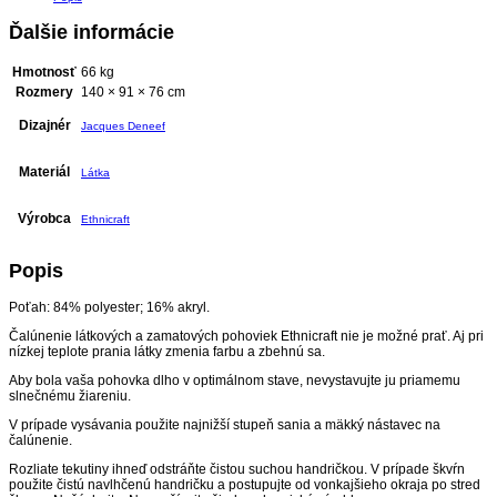
Ďalšie informácie
Hmotnosť
66 kg
Rozmery
140 × 91 × 76 cm
Dizajnér
Jacques Deneef
Materiál
Látka
Výrobca
Ethnicraft
Popis
Poťah: 84% polyester; 16% akryl.
Čalúnenie látkových a zamatových pohoviek Ethnicraft nie je možné prať. Aj pri
nízkej teplote prania látky zmenia farbu a zbehnú sa.
Aby bola vaša pohovka dlho v optimálnom stave, nevystavujte ju priamemu
slnečnému žiareniu.
V prípade vysávania použite najnižší stupeň sania a mäkký nástavec na
čalúnenie.
Rozliate tekutiny ihneď odstráňte čistou suchou handričkou. V prípade škvŕn
použite čistú navlhčenú handričku a postupujte od vonkajšieho okraja po stred