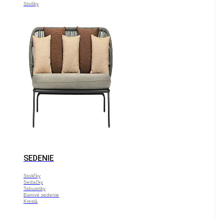
Stolíky
SEDENIE
Stoličky
Sedačky
Taburetky
Barové sedenie
Kreslá