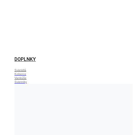
DOPLNKY
Svietidlá
Koberce
Vankúše
Svietniky