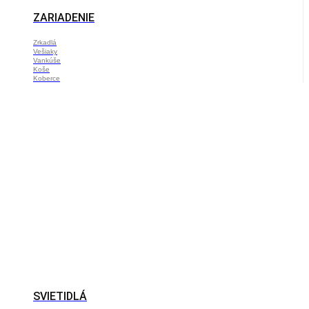
ZARIADENIE
Zrkadlá
Vešiaky
Vankúše
Koše
Koberce
SVIETIDLÁ