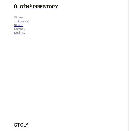
ÚLOŽNÉ PRIESTORY
Vitríny
Tv komody
Skrine
Komody
Knižnice
STOLY