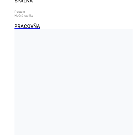
SPÁLŇA
Postele
Nočné stolíky
PRACOVŇA