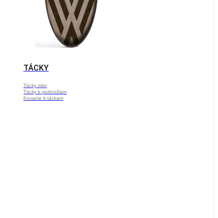
TÁCKY
Tácky mini
Tácky k podnožiam
Kovanie k táckam