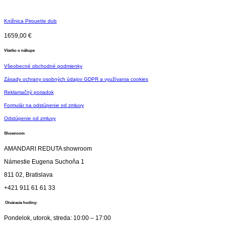
Knižnica Pirouette dub
1659,00
€
Všetko o nákupe
Všeobecné obchodné podmienky
Zásady ochrany osobných údajov GDPR a využívania cookies
Reklamačný poriadok
Formulár na odstúpenie od zmluvy
Odstúpenie od zmluvy
Showroom
AMANDARI REDUTA showroom
Námestie Eugena Suchoňa 1
811 02, Bratislava
+421 911 61 61 33
Otváracie hodiny:
Pondelok, utorok, streda: 10:00 – 17:00