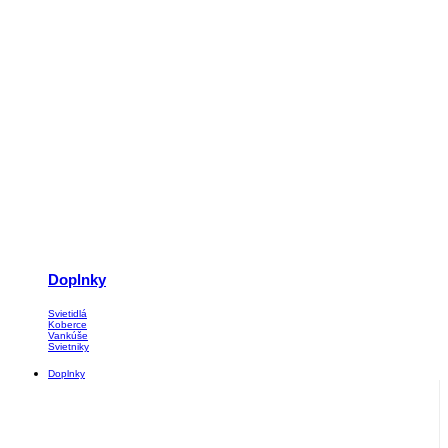
Doplnky
Svietidlá
Koberce
Vankúše
Svietniky
Doplnky