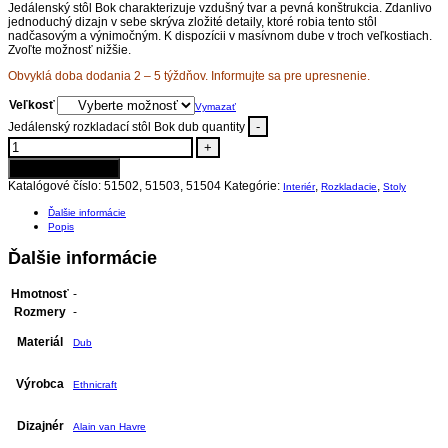
Jedálenský stôl Bok charakterizuje vzdušný tvar a pevná konštrukcia. Zdanlivo
jednoduchý dizajn v sebe skrýva zložité detaily, ktoré robia tento stôl
nadčasovým a výnimočným. K dispozícii v masívnom dube v troch veľkostiach.
Zvoľte možnosť nižšie.
Obvyklá doba dodania 2 – 5 týždňov. Informujte sa pre upresnenie.
Veľkosť
Vymazať
-
Jedálenský rozkladací stôl Bok dub quantity
+
Pridať do košíka
Katalógové číslo:
51502, 51503, 51504
Kategórie:
,
,
Interiér
Rozkladacie
Stoly
Ďalšie informácie
Popis
Ďalšie informácie
Hmotnosť
-
Rozmery
-
Materiál
Dub
Výrobca
Ethnicraft
Dizajnér
Alain van Havre