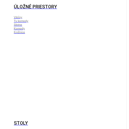
ÚLOŽNÉ PRIESTORY
Vitríny
Tv komody
Skrine
Komody
Knižnice
STOLY