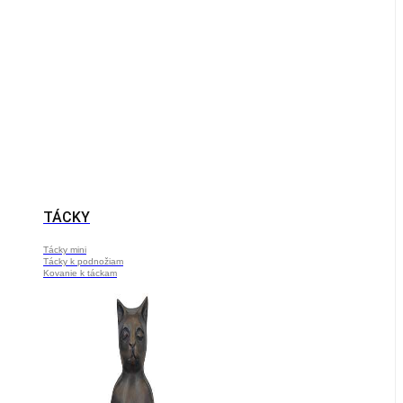
TÁCKY
Tácky mini
Tácky k podnožiam
Kovanie k táckam