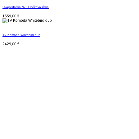
Dvojsedačka N701 béžová látka
1559,00
€
TV Komoda Whitebird dub
2429,00
€