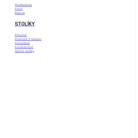
Rozkladacie
Fixné
Barové
STOLÍKY
Príručné
Podnože k táckam
Konzolové
Konferenčné
Nočné stolíky