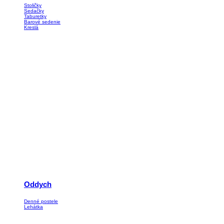
Stoličky
Sedačky
Taburetky
Barové sedenie
Kreslá
Oddych
Denné postele
Lehátka