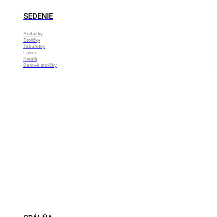
SEDENIE
Sedačky
Stoličky
Taburetky
Lavice
Kreslá
Barové stoličky