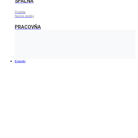
SPÁLŇA
Postele
Nočné stolíky
PRACOVŇA
Exteriér