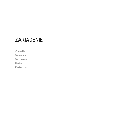
ZARIADENIE
Zrkadlá
Vešiaky
Vankúše
Koše
Koberce