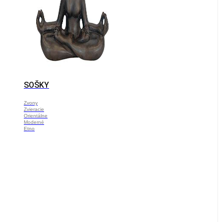
SOŠKY
Zvony
Zvieracie
Orientálne
Moderné
Etno