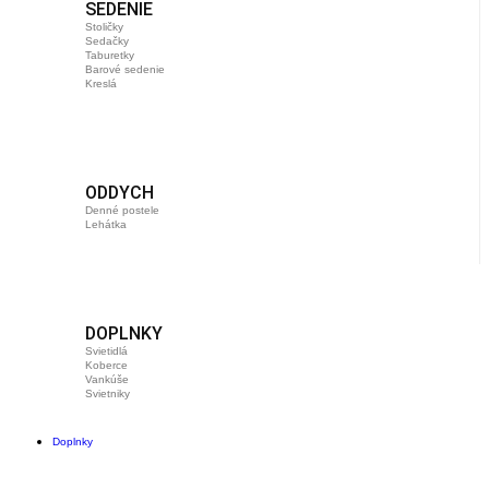
SEDENIE
Stoličky
Sedačky
Taburetky
Barové sedenie
Kreslá
ODDYCH
Denné postele
Lehátka
DOPLNKY
Svietidlá
Koberce
Vankúše
Svietniky
Doplnky