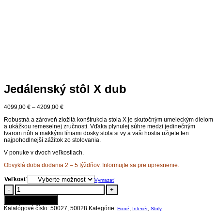
Jedálenský stôl X dub
4099,00
€
–
4209,00
€
Robustná a zároveň zložitá konštrukcia stola X je skutočným umeleckým dielom
a ukážkou remeselnej zručnosti. Vďaka plynulej súhre medzi jedinečným
tvarom nôh a mäkkými líniami dosky stola si vy a vaši hostia užijete ten
najpohodlnejší zážitok zo stolovania.
V ponuke v dvoch veľkostiach.
Obvyklá doba dodania 2 – 5 týždňov. Informujte sa pre upresnenie.
Veľkosť
Vymazať
-
+
Pridať do košíka
Katalógové číslo:
50027, 50028
Kategórie:
,
,
Fixné
Interiér
Stoly