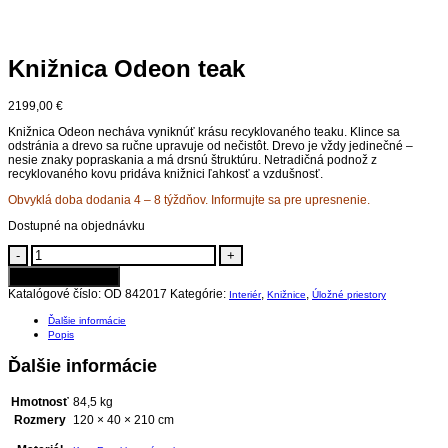
Knižnica Odeon teak
2199,00
€
Knižnica Odeon necháva vyniknúť krásu recyklovaného teaku. Klince sa
odstránia a drevo sa ručne upravuje od nečistôt. Drevo je vždy jedinečné –
nesie znaky popraskania a má drsnú štruktúru. Netradičná podnož z
recyklovaného kovu pridáva knižnici ľahkosť a vzdušnosť.
Obvyklá doba dodania 4 – 8 týždňov. Informujte sa pre upresnenie.
Dostupné na objednávku
-
+
Pridať do košíka
Katalógové číslo:
OD 842017
Kategórie:
,
,
Interiér
Knižnice
Úložné priestory
Ďalšie informácie
Popis
Ďalšie informácie
Hmotnosť
84,5 kg
Rozmery
120 × 40 × 210 cm