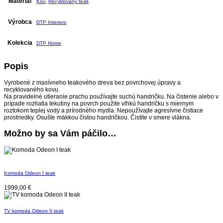
Materiál
,
Kov
Recyklovaný teak
Výrobca
DTP Interiors
Kolekcia
DTP Home
Popis
Vyrobené z masívneho teakového dreva bez povrchovej úpravy a
recyklovaného kovu.
Na pravidelné utieranie prachu používajte suchú handričku. Na čistenie alebo v
prípade rozliatia tekutiny na povrch použite vlhkú handričku s miernym
roztokom teplej vody a prírodného mydla. Nepoužívajte agresívne čistiace
prostriedky. Osušte mäkkou čistou handričkou. Čistite v smere vlákna.
Možno by sa Vám páčilo…
Komoda Odeon I teak
1999,00
€
TV komoda Odeon II teak