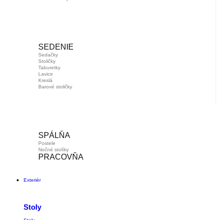
SEDENIE
Sedačky
Stoličky
Taburetky
Lavice
Kreslá
Barové stoličky
SPÁLŇA
Postele
Nočné stolíky
PRACOVŇA
Exteriér
Stoly