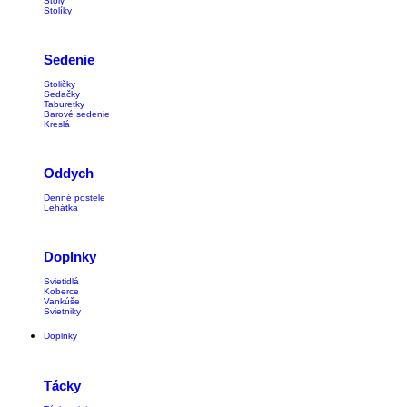
Stoly
Stolíky
Sedenie
Stoličky
Sedačky
Taburetky
Barové sedenie
Kreslá
Oddych
Denné postele
Lehátka
Doplnky
Svietidlá
Koberce
Vankúše
Svietniky
Doplnky
Tácky