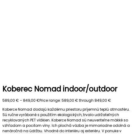
Koberec Nomad indoor/outdoor
589,00
€
–
849,00
€
Price range: 589,00 € through 849,00 €
Koberce Nomad dodajú každému priestoru príjemnú teplú atmosféru.
Sú ručne vyrábané s použitím ekologických, trvalo udržateľných
recyklovaných PET vlákien. Koberce Nomad sú neuveriteľne mäkké so
vzhľadom a pocitom vlny. Ich plochá väzba je mimoriadne odolná a
nenáročná na údržbu. Vhodné do interiéru aj exteriéru. V ponuke v