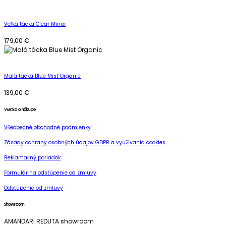
Veľká tácka Clear Mirror
179,00
€
Malá tácka Blue Mist Organic
139,00
€
Všetko o nákupe
Všeobecné obchodné podmienky
Zásady ochrany osobných údajov GDPR a využívania cookies
Reklamačný poriadok
Formulár na odstúpenie od zmluvy
Odstúpenie od zmluvy
Showroom
AMANDARI REDUTA showroom