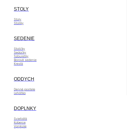
STOLY
Stoly
Stolíky
SEDENIE
Stoličky
Sedačky
Taburetky
Barové sedenie
Kreslá
ODDYCH
Denné postele
Lehátka
DOPLNKY
Svietidlá
Koberce
Vankúše