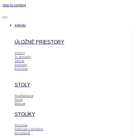
Skip to content
Interiér
ÚLOŽNÉ PRIESTORY
Vitríny
Tv komody
Skrine
Komody
Knižnice
STOLY
Rozkladacie
Fixné
Barové
STOLÍKY
Príručné
Podnože k táckam
Konzolové