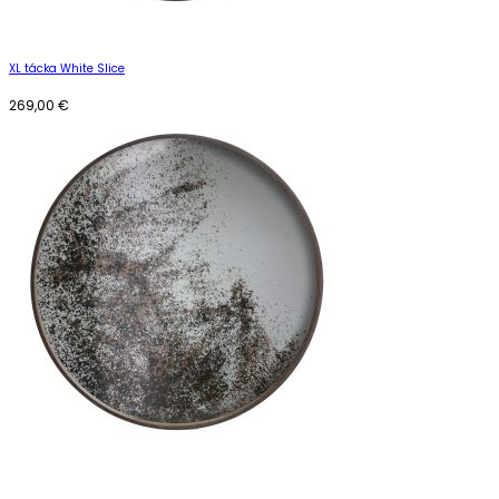
XL tácka White Slice
269,00
€