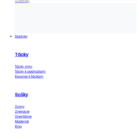
Svietniky
Doplnky
Tácky
Tácky mini
Tácky k podnožiam
Kovanie k táckam
Sošky
Zvony
Zvieracie
Orientálne
Moderné
Etno