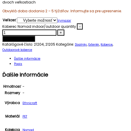
dvoch veľkostiach
Obvyklá doba dodania 2 – 5 týždňov. Informujte sa pre upresnenie.
Veľkosť
Vymazať
Koberec Nomad indoor/outdoor quantity
-
+
Pridať do košíka
Katalógové číslo:
21204, 21205
Kategórie:
,
,
,
Doplnky
Exteriér
Koberce
Outdoorové koberce
Ďalšie informácie
Popis
Ďalšie informácie
Hmotnosť
-
Rozmery
-
Výrobca
Ethnicraft
Materiál
PET
Kolekcia
Nomad