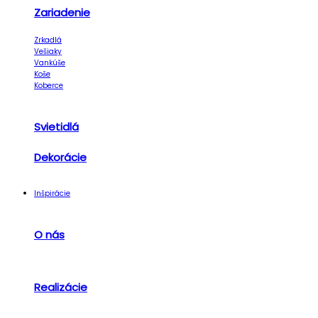
Zariadenie
Zrkadlá
Vešiaky
Vankúše
Koše
Koberce
Svietidlá
Dekorácie
Inšpirácie
O nás
Realizácie