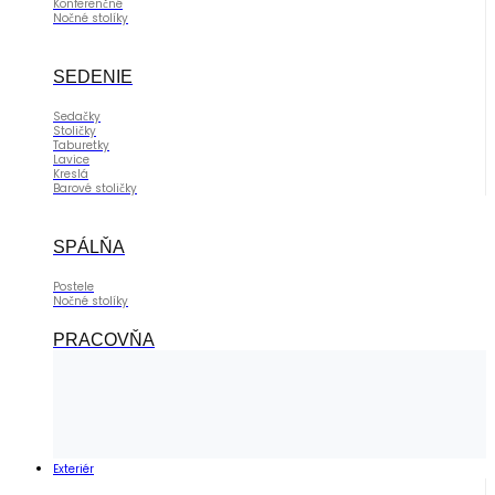
Konferenčné
Nočné stolíky
SEDENIE
Sedačky
Stoličky
Taburetky
Lavice
Kreslá
Barové stoličky
SPÁLŇA
Postele
Nočné stolíky
PRACOVŇA
Exteriér