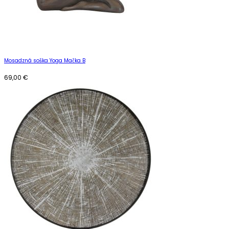
Mosadzná soška Yoga Mačka B
69,00
€