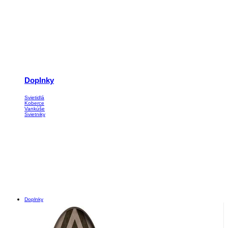
Doplnky
Svietidlá
Koberce
Vankúše
Svietniky
Doplnky