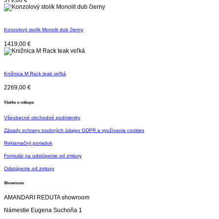
Konzolový stolík Monolit dub čierny
1419,00
€
Knižnica M Rack teak veľká
2269,00
€
Všetko o nákupe
Všeobecné obchodné podmienky
Zásady ochrany osobných údajov GDPR a využívania cookies
Reklamačný poriadok
Formulár na odstúpenie od zmluvy
Odstúpenie od zmluvy
Showroom
AMANDARI REDUTA showroom
Námestie Eugena Suchoňa 1