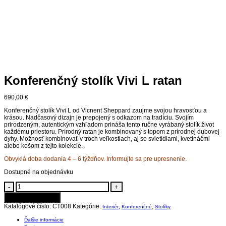
Konferenčný stolík Vivi L ratan
690,00
€
Konferenčný stolík Vivi L od Vicnent Sheppard zaujme svojou hravosťou a
krásou. Nadčasový dizajn je prepojený s odkazom na tradíciu. Svojím
prirodzeným, autentickým vzhľadom prináša tento ručne vyrábaný stolík život
každému priestoru. Prírodný ratan je kombinovaný s topom z prírodnej dubovej
dyhy. Možnosť kombinovať v troch veľkostiach, aj so svietidlami, kvetináčmi
alebo košom z tejto kolekcie.
Obvyklá doba dodania 4 – 6 týždňov. Informujte sa pre upresnenie.
Dostupné na objednávku
Konferenčný
-
+
stolík
Pridať do košíka
Vivi
L
Katalógové číslo:
CT008
Kategórie:
,
,
Interiér
Konferenčné
Stolíky
ratan
quantity
Ďalšie informácie