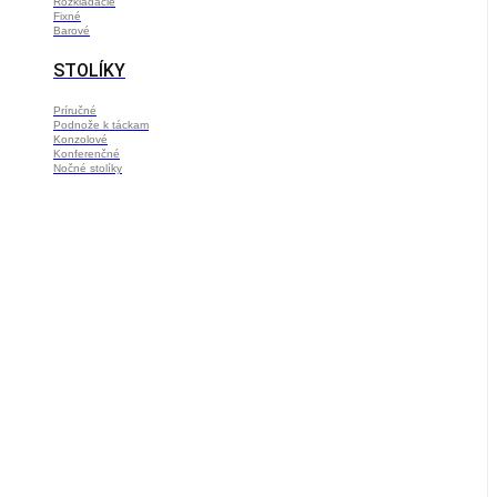
Rozkladacie
Fixné
Barové
STOLÍKY
Príručné
Podnože k táckam
Konzolové
Konferenčné
Nočné stolíky