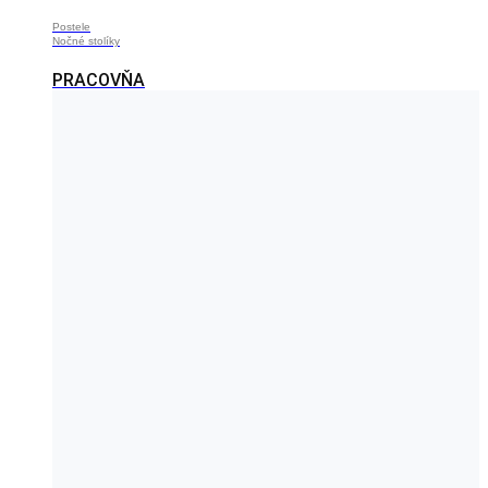
Postele
Nočné stolíky
PRACOVŇA