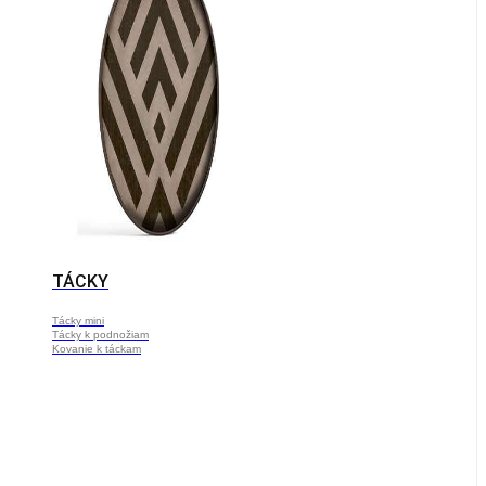
TÁCKY
Tácky mini
Tácky k podnožiam
Kovanie k táckam