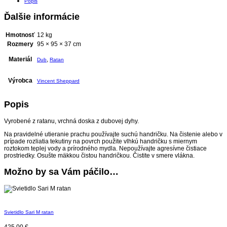
Popis
Ďalšie informácie
Hmotnosť
12 kg
Rozmery
95 × 95 × 37 cm
Materiál
,
Dub
Ratan
Výrobca
Vincent Sheppard
Popis
Vyrobené z ratanu, vrchná doska z dubovej dyhy.
Na pravidelné utieranie prachu používajte suchú handričku. Na čistenie alebo v
prípade rozliatia tekutiny na povrch použite vlhkú handričku s miernym
roztokom teplej vody a prírodného mydla. Nepoužívajte agresívne čistiace
prostriedky. Osušte mäkkou čistou handričkou. Čistite v smere vlákna.
Možno by sa Vám páčilo…
Svietidlo Sari M ratan
425,00
€