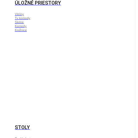
ÚLOŽNÉ PRIESTORY
Vitríny
Tv komody
Skrine
Komody
Knižnice
STOLY