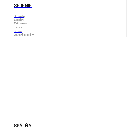
SEDENIE
Sedačky
Stoličky
Taburetky
Lavice
Kreslá
Barové stoličky
SPÁLŇA