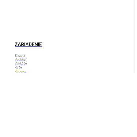
ZARIADENIE
Zrkadlá
Vešiaky
Vankúše
Koše
Koberce