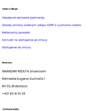
Všetko o nákupe
Všeobecné obchodné podmienky
Zásady ochrany osobných údajov GDPR a využívania cookies
Reklamačný poriadok
Formulár na odstúpenie od zmluvy
Odstúpenie od zmluvy
Showroom
AMANDARI REDUTA showroom
Námestie Eugena Suchoňa 1
811 02, Bratislava
+421 911 61 61 33
Otváracie hodiny: