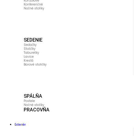
Konzolové
Konferenčné
Nočné stolíky
SEDENIE
Sedačky
Stoličky
Taburetky
Lavice
Kreslá
Barové stoličky
SPÁLŇA
Postele
Nočné stolíky
PRACOVŇA
Exteriér