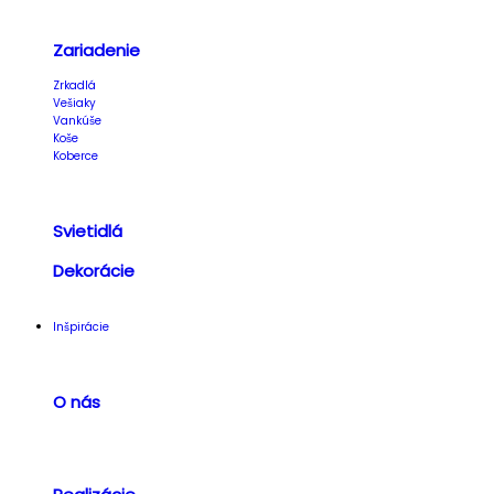
Zariadenie
Zrkadlá
Vešiaky
Vankúše
Koše
Koberce
Svietidlá
Dekorácie
Inšpirácie
O nás