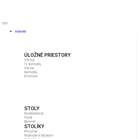
Interiér
ÚLOŽNÉ PRIESTORY
Vitríny
Tv komody
Skrine
Komody
Knižnice
STOLY
Rozkladacie
Fixné
Barové
STOLÍKY
Príručné
Podnože k táckam