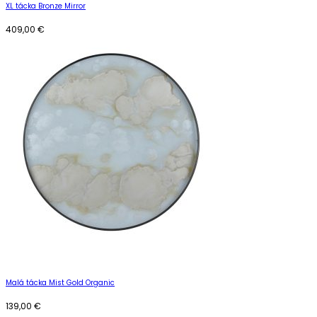
XL tácka Bronze Mirror
409,00
€
Malá tácka Mist Gold Organic
139,00
€