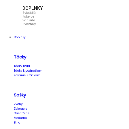
DOPLNKY
Svietidlá
Koberce
Vankúše
Svietniky
Doplnky
Tácky
Tácky mini
Tácky k podnožiam
Kovanie k táckam
Sošky
Zvony
Zvieracie
Orientálne
Moderné
Etno