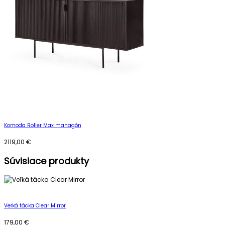
Komoda Roller Max mahagón
2119,00
€
Súvisiace produkty
Veľká tácka Clear Mirror
179,00
€