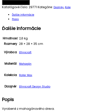
Pridať do košíka
Katalógové číslo:
29771
Kategórie:
,
Doplnky
Koše
Ďalšie informácie
Popis
Ďalšie informácie
Hmotnosť
2,6 kg
Rozmery
28 × 28 × 35 cm
Výrobca
Ethnicraft
Materiál
Mahagón
Kolekcia
Roller Max
Dizajnér
Ethnicraft Design Studio
Popis
Vyrobené z mahagónového dreva.