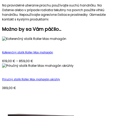
Na pravidelné utieranie prachu používajte suchú handričku. Na
čistenie alebo v prípade rozliatia tekutiny na povrch použite vlhkú
handričku. Nepoužívajte agresívne čistiace prostriedky. Obmedzte
kontakt s kyslými produktami.
Možno by sa Vám páčilo…
Koferenčný stolík Roller Max mahagón
619,00
€
–
859,00
€
Príručný stolík Roller Max mahagón okrúhly
389,00
€