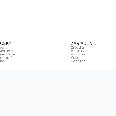
SOŠKY
ZARIADENIE
vony
Zrkadlá
vieracie
Vešiaky
rientálne
Vankúše
oderné
Koše
tno
Koberce