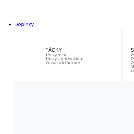
Doplnky
TÁCKY
Tácky mini
Z
Tácky k podnožiam
Z
Kovanie k táckam
O
M
E