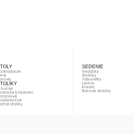
TOLY
SEDENIE
ozkladacie
Sedačky
ixné
Stoličky
arové
Taburetky
Lavice
TOLÍKY
Kreslá
ríručné
Barové stoličky
odnože k táckam
onzolové
onferenčné
očné stolíky