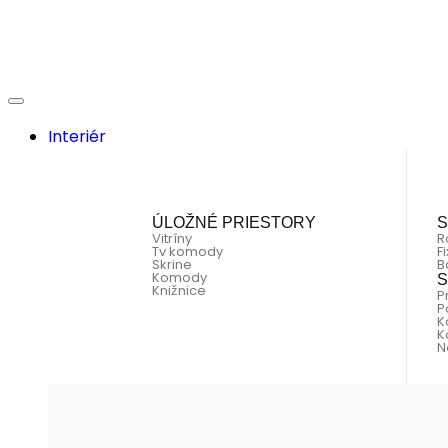
Interiér
ÚLOŽNÉ PRIESTORY
S
Vitríny
R
Tv komody
F
Skrine
B
Komody
S
Knižnice
P
P
K
K
N