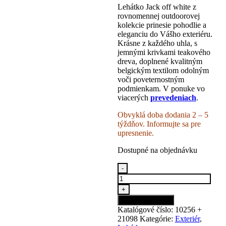
Lehátko Jack off white z
rovnomennej outdoorovej
kolekcie prinesie pohodlie a
eleganciu do Vášho exteriéru.
Krásne z každého uhla, s
jemnými krivkami teakového
dreva, doplnené kvalitným
belgickým textilom odolným
voči poveternostným
podmienkam. V ponuke vo
viacerých
prevedeniach
.
Obvyklá doba dodania 2 – 5
týždňov. Informujte sa pre
upresnenie.
Dostupné na objednávku
Lehátko
-
Jack
outdoor
+
teak
Pridať do košíka
-
Katalógové číslo:
10256 +
off
21098
Kategórie:
Exteriér
,
white