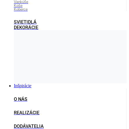
Vankúše
Koše
Koberce
SVIETIDLÁ
DEKORÁCIE
Inšpirácie
O NÁS
REALIZÁCIE
DODÁVATELIA