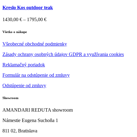
through
2960,00 €
Kreslo Kos outdoor teak
Price
1430,00
€
–
1795,00
€
range:
1430,00 €
Všetko o nákupe
through
1795,00 €
Všeobecné obchodné podmienky
Zásady ochrany osobných údajov GDPR a využívania cookies
Reklamačný poriadok
Formulár na odstúpenie od zmluvy
Odstúpenie od zmluvy
Showroom
AMANDARI REDUTA showroom
Námestie Eugena Suchoňa 1
811 02, Bratislava