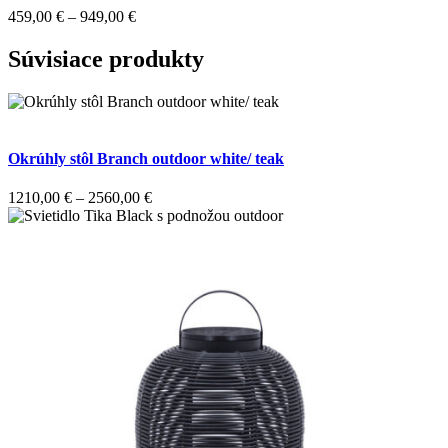
Price
459,00
€
–
949,00
€
range:
459,00 €
Súvisiace produkty
through
949,00 €
Okrúhly stôl Branch outdoor white/ teak
Price
1210,00
€
–
2560,00
€
range:
1210,00 €
through
2560,00 €