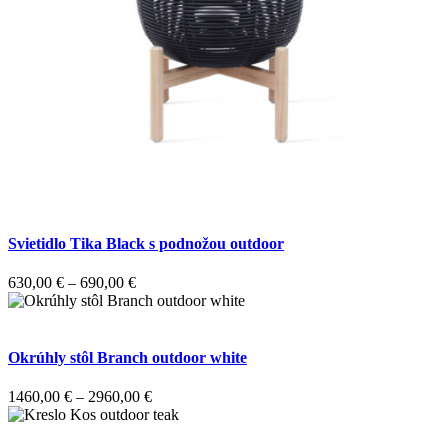
Svietidlo Tika Black s podnožou outdoor
Price
630,00
€
–
690,00
€
range:
630,00 €
through
690,00 €
Okrúhly stôl Branch outdoor white
Price
1460,00
€
–
2960,00
€
range:
1460,00 €