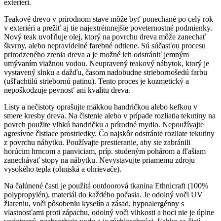
exteriéri.
Teakové drevo v prírodnom stave môže byť ponechané po celý rok
v exteriéri a prežiť aj tie najextrémnejšie poveternostné podmienky.
Nový teak uvoľňuje olej, ktorý na povrchu dreva môže zanechať
škvrny, alebo nepravidelné farebné odtiene. Sú súčasťou procesu
prirodzeného zrenia dreva a je možné ich odstrániť jemným
umývaním vlažnou vodou. Neupravený teakový nábytok, ktorý je
vystavený slnku a dažďu, časom nadobudne striebornošedú farbu
(ušľachtilú striebornú patinu). Tento proces je kozmetický a
nepoškodzuje pevnosť ani kvalitu dreva.
Listy a nečistoty oprašujte mäkkou handričkou alebo kefkou v
smere kresby dreva. Na čistenie alebo v prípade rozliatia tekutiny na
povrch použite vlhkú handričku a prírodné mydlo. Nepoužívajte
agresívne čistiace prostriedky. Čo najskôr odstránte rozliate tekutiny
z povrchu nábytku. Používajte prestieranie, aby ste zabránili
horúcim hrncom a panviciam, príp. studeným pohárom a fľašiam
zanechávať stopy na nábytku. Nevystavujte priamemu zdroju
vysokého tepla (ohniská a ohrievače).
Na čalúnené časti je použitá outdoorová tkanina Ethnicraft (100%
polypropylén), materiál do každého počasia. Je odolný voči UV
žiareniu, voči pôsobeniu kyselín a zásad, hypoalergénny s
vlastnosťami proti zápachu, odolný voči vlhkosti a hoci nie je úplne