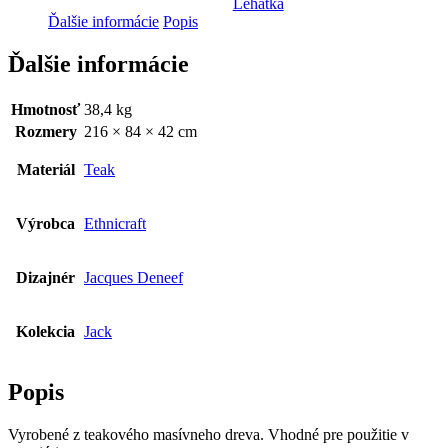
Lehátka
quantity
Ďalšie informácie
Popis
Ďalšie informácie
Hmotnosť
38,4 kg
Rozmery
216 × 84 × 42 cm
Materiál
Teak
Výrobca
Ethnicraft
Dizajnér
Jacques Deneef
Kolekcia
Jack
Popis
Vyrobené z teakového masívneho dreva. Vhodné pre použitie v