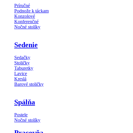
Príručné
Podnože k táckam
Konzolové
Konferenčné
Nočné stolíky
Sedenie
Sedačky
Stoličky
Taburetky
Lavice
Kreslá
Barové stoličky
Spálňa
Postele
Nočné stolíky
Pracovňa