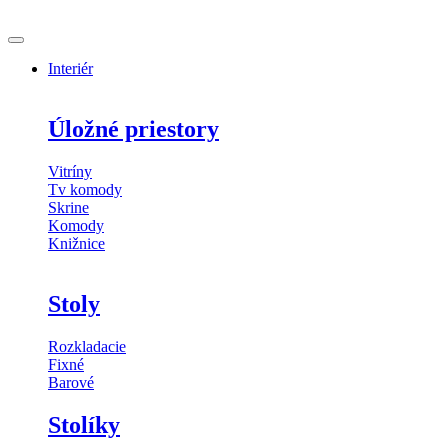
Skip
to
content
Interiér
Úložné priestory
Vitríny
Tv komody
Skrine
Komody
Knižnice
Stoly
Rozkladacie
Fixné
Barové
Stolíky