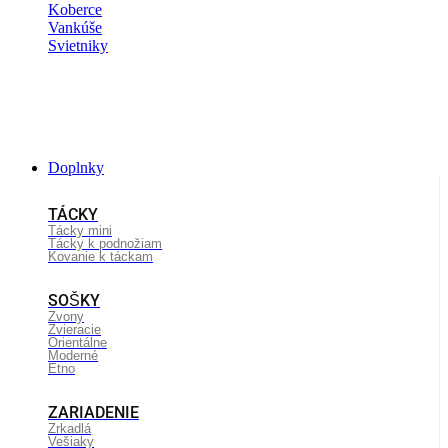
Koberce
Vankúše
Svietniky
Doplnky
TÁCKY
Tácky mini
Tácky k podnožiam
Kovanie k táckam
SOŠKY
Zvony
Zvieracie
Orientálne
Moderné
Etno
ZARIADENIE
Zrkadlá
Vešiaky