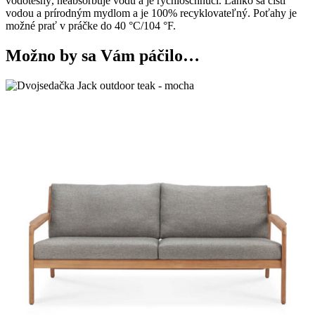
vodotesný, neabsorbuje vodu a je rýchloschnúci. Ľahko sa čistí
vodou a prírodným mydlom a je 100% recyklovateľný. Poťahy je
možné prať v práčke do 40 °C/104 °F.
Možno by sa Vám páčilo…