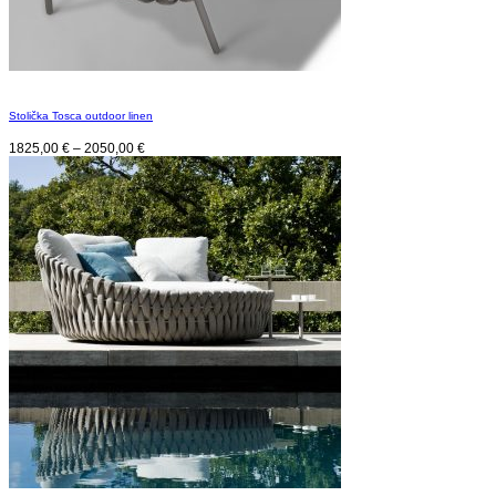
Stolička Tosca outdoor linen
1825,00
€
–
2050,00
€