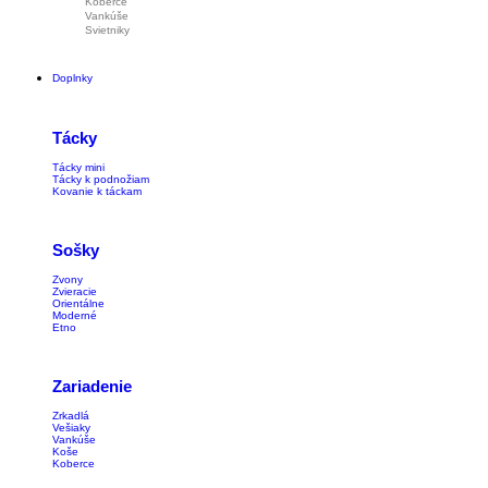
Koberce
Vankúše
Svietniky
Doplnky
Tácky
Tácky mini
Tácky k podnožiam
Kovanie k táckam
Sošky
Zvony
Zvieracie
Orientálne
Moderné
Etno
Zariadenie
Zrkadlá
Vešiaky
Vankúše
Koše
Koberce