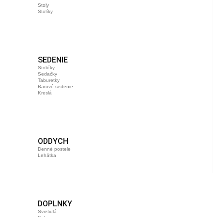
Stoly
Stolíky
SEDENIE
Stoličky
Sedačky
Taburetky
Barové sedenie
Kreslá
ODDYCH
Denné postele
Lehátka
DOPLNKY
Svietidlá