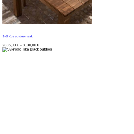
Stôl Kos outdoor teak
2835,00
€
–
8130,00
€