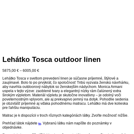
Lehátko Tosca outdoor linen
5875,00
€
–
6005,00
€
Lehátko Tosca v svetlom prevedení linen je súčasne príjemné, štýlové a
zaujímavé. Bolo to po prvýkrát, čo spoločnosť Tribù vyzvala ženskú návrhárku,
aby navrhla outdoorový nábytok so ženskejším nádychom. Monica Armani
uspela v tejto výzve: zaoblené tvary a elegantný nízky rám čalúnený extra
širokým výpletom. Materiál výpletu je skutočne inovatívny – je odolný voči
poveternostným vplyvom, ale aj prekvapivo jemný na dotyk. Pohodlie sedenia
je obzvlášť príjemné aj vďaka pohodlnému matracu. Lehátko má dve kolieska
pre ľahšiu manipuláciu.
Matrac je k dispozícii v troch rôznych kategóriách látky. Zvoľte možnosť nižšie.
Prehľad látok nájdete
. Vybranú látku nám napíšte do poznámky v
tu
objednávke.