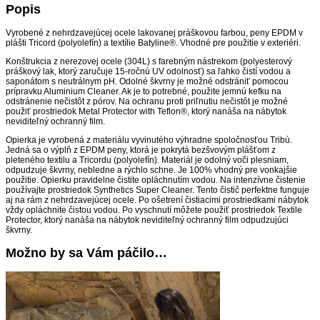
Popis
Vyrobené z nehrdzavejúcej ocele lakovanej práškovou farbou, peny EPDM v
plášti Tricord (polyolefín) a textílie Batyline®. Vhodné pre použitie v exteriéri.
Konštrukcia z nerezovej ocele (304L) s farebným nástrekom (polyesterový
práškový lak, ktorý zaručuje 15-ročnú UV odolnosť) sa ľahko čistí vodou a
saponátom s neutrálnym pH. Odolné škvrny je možné odstrániť pomocou
prípravku Aluminium Cleaner. Ak je to potrebné, použite jemnú kefku na
odstránenie nečistôt z pórov. Na ochranu proti priľnutiu nečistôt je možné
použiť prostriedok Metal Protector with Teflon®, ktorý nanáša na nábytok
neviditeľný ochranný film.
Opierka je vyrobená z materiálu vyvinutého výhradne spoločnosťou Tribù.
Jedná sa o výplň z EPDM peny, ktorá je pokrytá bezšvovým plášťom z
pleteného textilu a Tricordu (polyolefín). Materiál je odolný voči plesniam,
odpudzuje škvrny, nebledne a rýchlo schne. Je 100% vhodný pre vonkajšie
použitie. Opierku pravidelne čistite opláchnutím vodou. Na intenzívne čistenie
používajte prostriedok Synthetics Super Cleaner. Tento čistič perfektne funguje
aj na rám z nehrdzavejúcej ocele. Po ošetrení čistiacimi prostriedkami nábytok
vždy opláchnite čistou vodou. Po vyschnutí môžete použiť prostriedok Textile
Protector, ktorý nanáša na nábytok neviditeľný ochranný film odpudzujúci
škvrny.
Možno by sa Vám páčilo…