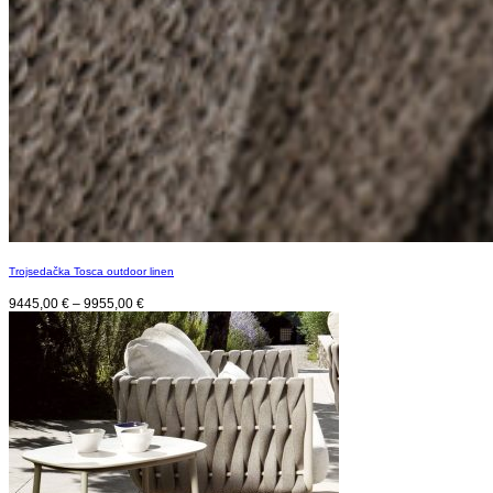
Trojsedačka Tosca outdoor linen
9445,00
€
–
9955,00
€