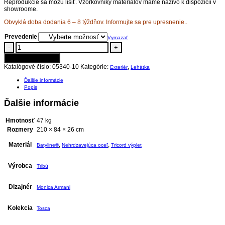
Reprodukcie sa môžu líšiť. Vzorkovníky materiálov máme naživo k dispozícii v
showroome.
Obvyklá doba dodania 6 – 8 týždňov. Informujte sa pre upresnenie..
Prevedenie
Vymazať
-
+
Pridať do košíka
Katalógové číslo:
05340-10
Kategórie:
,
Exteriér
Lehátka
Ďalšie informácie
Popis
Ďalšie informácie
Hmotnosť
47 kg
Rozmery
210 × 84 × 26 cm
Materiál
,
,
Batyline®
Nehrdzavejúca oceľ
Tricord výplet
Výrobca
Tribù
Dizajnér
Monica Armani
Kolekcia
Tosca