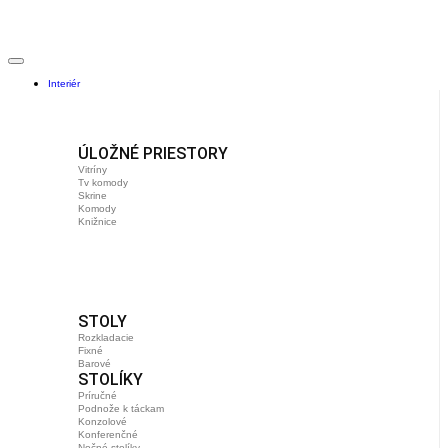
Interiér
ÚLOŽNÉ PRIESTORY
Vitríny
Tv komody
Skrine
Komody
Knižnice
STOLY
Rozkladacie
Fixné
Barové
STOLÍKY
Príručné
Podnože k táckam
Konzolové
Konferenčné
Nočné stolíky