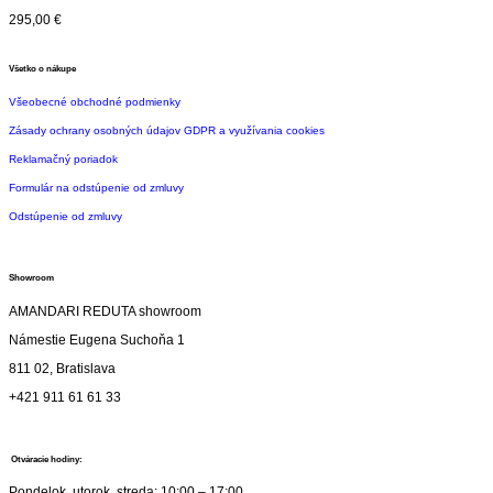
295,00
€
Všetko o nákupe
Všeobecné obchodné podmienky
Zásady ochrany osobných údajov GDPR a využívania cookies
Reklamačný poriadok
Formulár na odstúpenie od zmluvy
Odstúpenie od zmluvy
Showroom
AMANDARI REDUTA showroom
Námestie Eugena Suchoňa 1
811 02, Bratislava
+421 911 61 61 33
Otváracie hodiny:
Pondelok, utorok, streda: 10:00 – 17:00