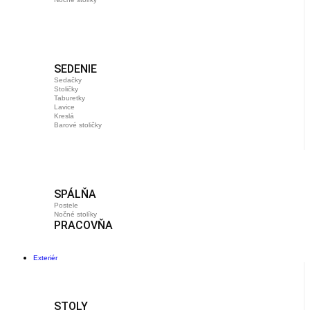
SEDENIE
Sedačky
Stoličky
Taburetky
Lavice
Kreslá
Barové stoličky
SPÁLŇA
Postele
Nočné stolíky
PRACOVŇA
Exteriér
STOLY