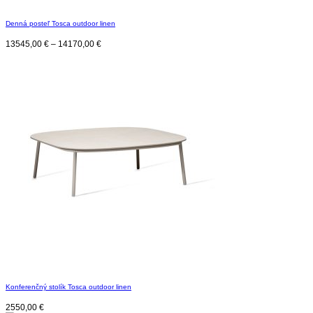
Denná posteľ Tosca outdoor linen
13545,00
€
–
14170,00
€
Konferenčný stolík Tosca outdoor linen
2550,00
€