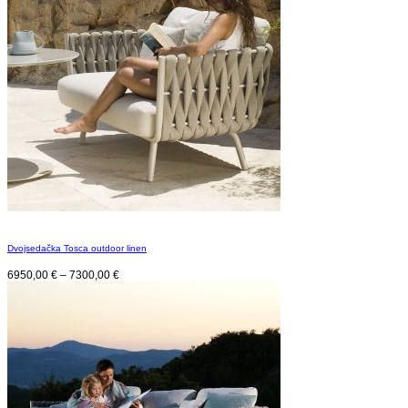
Dvojsedačka Tosca outdoor linen
6950,00
€
–
7300,00
€