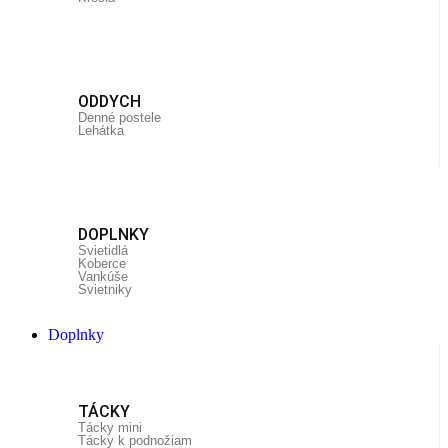
ODDYCH
Denné postele
Lehátka
DOPLNKY
Svietidlá
Koberce
Vankúše
Svietniky
Doplnky
TÁCKY
Tácky mini
Tácky k podnožiam