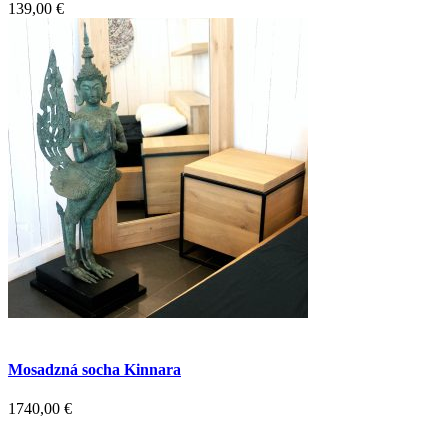
139,00
€
Mosadzná socha Kinnara
1740,00
€