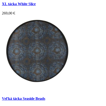
XL tácka White Slice
269,00
€
Veľká tácka Seaside Beads