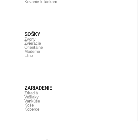
Kovanie k táckam
SOŠKY
Zvony
Zvieracie
Orientálne
Moderné
Etno
ZARIADENIE
Zrkadlá
Vešiaky
Vankúše
Koše
Koberce