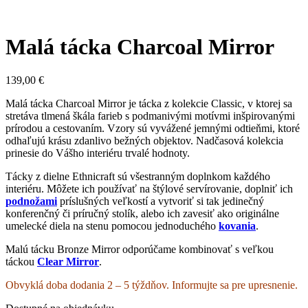
Malá tácka Charcoal Mirror
139,00
€
Malá tácka Charcoal Mirror je tácka z kolekcie Classic, v ktorej sa
stretáva tlmená škála farieb s podmanivými motívmi inšpirovanými
prírodou a cestovaním. Vzory sú vyvážené jemnými odtieňmi, ktoré
odhaľujú krásu zdanlivo bežných objektov. Nadčasová kolekcia
prinesie do Vášho interiéru trvalé hodnoty.
Tácky z dielne Ethnicraft sú všestranným doplnkom každého
interiéru. Môžete ich používať na štýlové servírovanie, doplniť ich
podnožami
príslušných veľkostí a vytvoriť si tak jedinečný
konferenčný či príručný stolík, alebo ich zavesiť ako originálne
umelecké diela na stenu pomocou jednoduchého
kovania
.
Malú tácku Bronze Mirror odporúčame kombinovať s veľkou
táckou
Clear Mirror
.
Obvyklá doba dodania 2 – 5 týždňov. Informujte sa pre upresnenie.