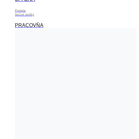
Postele
Nočné stolíky
PRACOVŇA