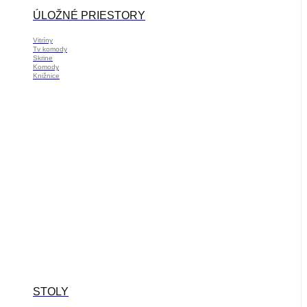
ÚLOŽNÉ PRIESTORY
Vitríny
Tv komody
Skrine
Komody
Knižnice
STOLY