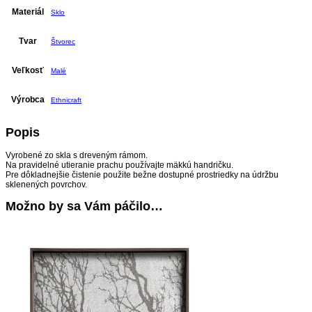
Materiál
Sklo
Tvar
Štvorec
Veľkosť
Malé
Výrobca
Ethnicraft
Popis
Vyrobené zo skla s dreveným rámom.
Na pravidelné utieranie prachu používajte mäkkú handričku.
Pre dôkladnejšie čistenie použite bežne dostupné prostriedky na údržbu
sklenených povrchov.
Možno by sa Vám páčilo…