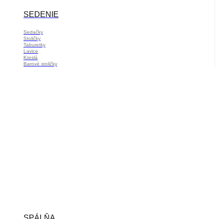
SEDENIE
Sedačky
Stoličky
Taburetky
Lavice
Kreslá
Barové stoličky
SPÁLŇA