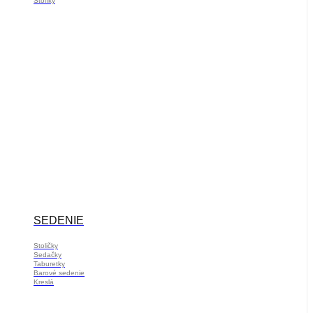
Stolíky
SEDENIE
Stoličky
Sedačky
Taburetky
Barové sedenie
Kreslá