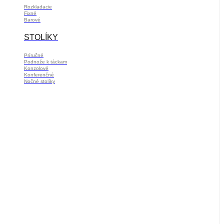
Rozkladacie
Fixné
Barové
STOLÍKY
Príručné
Podnože k táckam
Konzolové
Konferenčné
Nočné stolíky