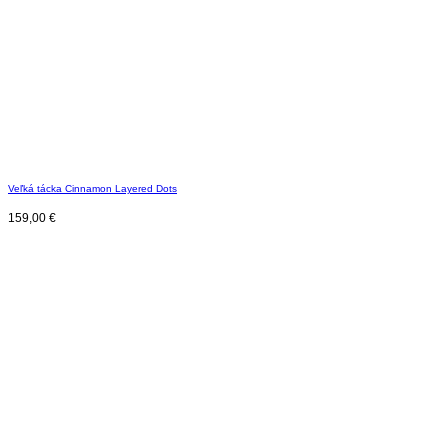
Veľká tácka Cinnamon Layered Dots
159,00
€