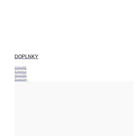
DOPLNKY
Svietidlá
Koberce
Vankúše
Svietniky