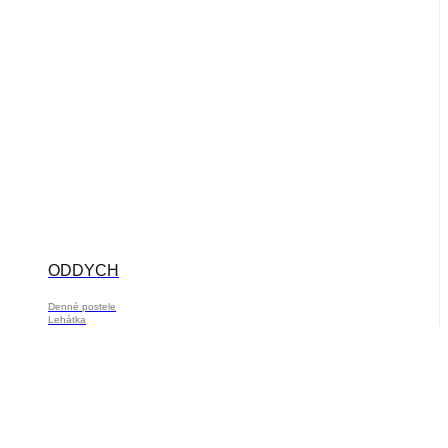
ODDYCH
Denné postele
Lehátka