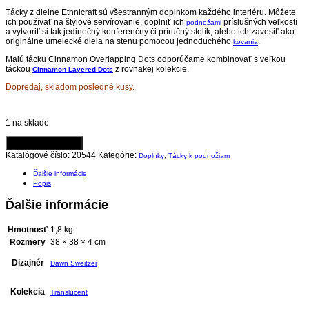
Tácky z dielne Ethnicraft sú všestranným doplnkom každého interiéru. Môžete
ich používať na štýlové servírovanie, doplniť ich
príslušných veľkostí
podnožami
a vytvoriť si tak jedinečný konferenčný či príručný stolík, alebo ich zavesiť ako
originálne umelecké diela na stenu pomocou jednoduchého
.
kovania
Malú tácku Cinnamon Overlapping Dots odporúčame kombinovať s veľkou
táckou
z rovnakej kolekcie.
Cinnamon Layered Dots
Dopredaj, skladom posledné kusy.
1 na sklade
Pridať do košíka
Katalógové číslo:
20544
Kategórie:
,
Doplnky
Tácky k podnožiam
Ďalšie informácie
Popis
Ďalšie informácie
Hmotnosť
1,8 kg
Rozmery
38 × 38 × 4 cm
Dizajnér
Dawn Sweitzer
Kolekcia
Translucent