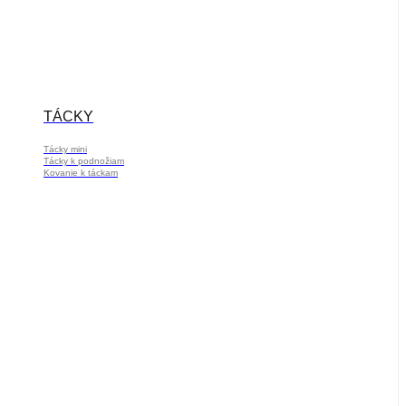
TÁCKY
Tácky mini
Tácky k podnožiam
Kovanie k táckam