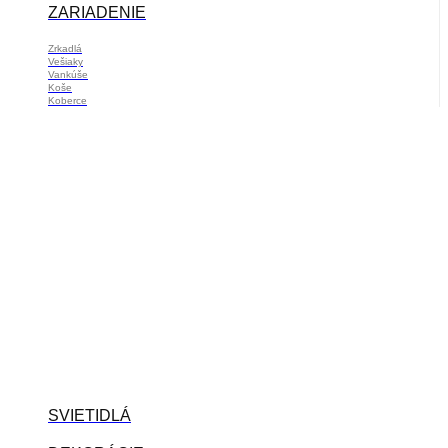
ZARIADENIE
Zrkadlá
Vešiaky
Vankúše
Koše
Koberce
SVIETIDLÁ