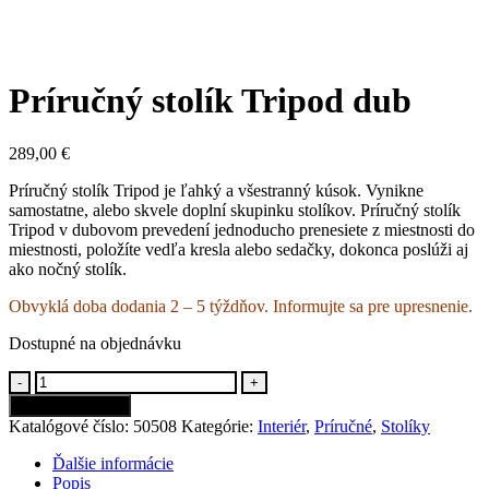
Príručný stolík Tripod dub
289,00
€
Príručný stolík Tripod je ľahký a všestranný kúsok. Vynikne
samostatne, alebo skvele doplní skupinku stolíkov. Príručný stolík
Tripod v dubovom prevedení jednoducho prenesiete z miestnosti do
miestnosti, položíte vedľa kresla alebo sedačky, dokonca poslúži aj
ako nočný stolík.
Obvyklá doba dodania 2 – 5 týždňov. Informujte sa pre upresnenie.
Dostupné na objednávku
-
+
Pridať do košíka
Katalógové číslo:
50508
Kategórie:
Interiér
,
Príručné
,
Stolíky
Ďalšie informácie
Popis