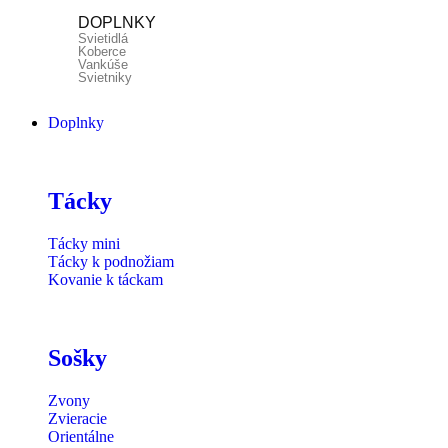
DOPLNKY
Svietidlá
Koberce
Vankúše
Svietniky
Doplnky
Tácky
Tácky mini
Tácky k podnožiam
Kovanie k táckam
Sošky
Zvony
Zvieracie
Orientálne