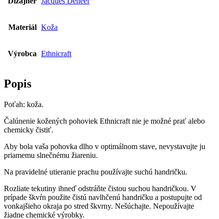
Dizajnér
Jacques Deneef
Materiál
Koža
Výrobca
Ethnicraft
Popis
Poťah: koža.
Čalúnenie kožených pohoviek Ethnicraft nie je možné prať alebo
chemicky čistiť.
Aby bola vaša pohovka dlho v optimálnom stave, nevystavujte ju
priamemu slnečnému žiareniu.
Na pravidelné utieranie prachu používajte suchú handričku.
Rozliate tekutiny ihneď odstráňte čistou suchou handričkou. V
prípade škvŕn použite čistú navlhčenú handričku a postupujte od
vonkajšieho okraja po stred škvrny. Nešúchajte. Nepoužívajte
žiadne chemické výrobky.