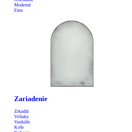
Moderné
Etno
Zariadenie
Zrkadlá
Vešiaky
Vankúše
Koše