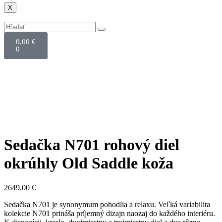
X
0,00
€
0
Sedačka N701 rohový diel
okrúhly Old Saddle koža
2649,00
€
Sedačka N701 je synonymum pohodlia a relaxu. Veľká variabilita
kolekcie N701 prináša príjemný dizajn naozaj do každého interiéru.