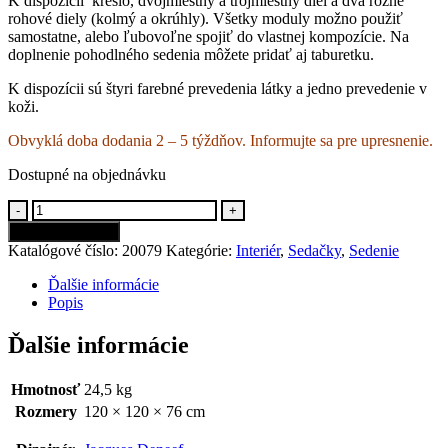
K dispozícii kreslo, dvojmiestny a trojmiestny diel a dva rôzne
rohové diely (kolmý a okrúhly). Všetky moduly možno použiť
samostatne, alebo ľubovoľne spojiť do vlastnej kompozície. Na
doplnenie pohodlného sedenia môžete pridať aj taburetku.
K dispozícii sú štyri farebné prevedenia látky a jedno prevedenie v
koži.
Obvyklá doba dodania 2 – 5 týždňov. Informujte sa pre upresnenie.
Dostupné na objednávku
-
+
Pridať do košíka
Katalógové číslo:
20079
Kategórie:
Interiér
,
Sedačky
,
Sedenie
Ďalšie informácie
Popis
Ďalšie informácie
Hmotnosť
24,5 kg
Rozmery
120 × 120 × 76 cm