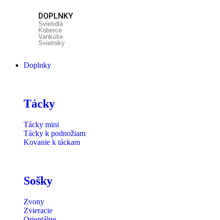
DOPLNKY
Svietidlá
Koberce
Vankúše
Svietniky
Doplnky
Tácky
Tácky mini
Tácky k podnožiam
Kovanie k táckam
Sošky
Zvony
Zvieracie
Orientálne