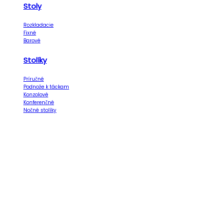
Stoly
Rozkladacie
Fixné
Barové
Stolíky
Príručné
Podnože k táckam
Konzolové
Konferenčné
Nočné stolíky