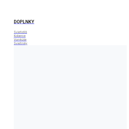
DOPLNKY
Svietidlá
Koberce
Vankúše
Svietniky