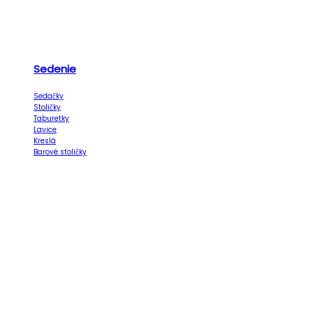
Sedenie
Sedačky
Stoličky
Taburetky
Lavice
Kreslá
Barové stoličky