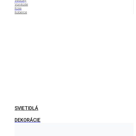
Vešiaky
Vankúše
Koše
Koberce
SVIETIDLÁ
DEKORÁCIE