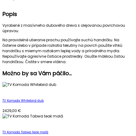
Popis
Vyrobené z masívneho dubového dreva s olejovanou povrchovou
úpravou.
Na pravidelné utieranie prachu používajte suchú handričku. Na
čistenie alebo v prípade rozliatia tekutiny na povrch použite vlhkú
handričku s miernym roztokom teplej vody a prírodného mydla.
Nepoužívajte agresívne čistiace prostriedky. Osušte mäkkou čistou
handričkou. Čistite v smere vlákna.
Možno by sa Vám páčilo…
TV Komoda Whitebird dub
2429,00
€
TV Komoda Tabwa teak malá