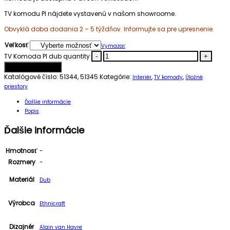
TV komodu PI nájdete vystavenú v našom showroome.
Obvyklá doba dodania 2 – 5 týždňov. Informujte sa pre upresnenie.
Veľkosť
Vymazať
TV Komoda PI dub quantity
-
+
Pridať do košíka
Katalógové číslo:
51344, 51345
Kategórie:
,
,
Interiér
TV komody
Úložné
priestory
Ďalšie informácie
Popis
Ďalšie informácie
Hmotnosť
-
Rozmery
-
Materiál
Dub
Výrobca
Ethnicraft
Dizajnér
Alain van Havre