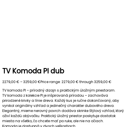
TV Komoda PI dub
2279,00
€
–
3259,00
€
Price range: 2279,00 € through 3259,00 €
TV komoda PI – prírodný dizajn s praktickým úložným priestorom.
TV komoda z kolekcie PI je inšpirovaná prírodou – zachováva
prirodzené krivky a línie dreva. Každý kus je ručne dokončovaný, aby
vynikol originálny vzhľad a jedinečný charakter dubového dreva.
Elegantný, mierne nerovný povrch dodáva skrinke štýlový vzhľad, ktorý
oživí každú obývačku. Praktický úložný priestor poskytuje dostatok
miesta na všetko, čo chcete mať po ruke, ale nie na očiach.
Komoda je dostupná v dvoch veľkostiach.