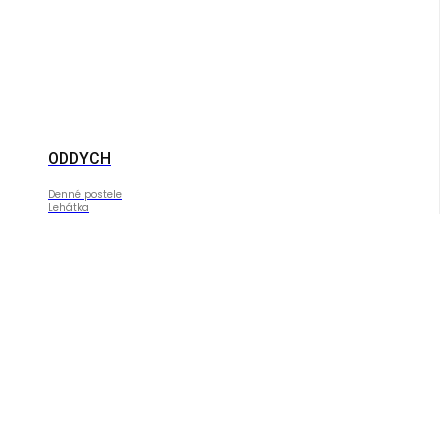
ODDYCH
Denné postele
Lehátka