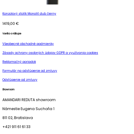
Konzolový stolík Monolit dub čierny
1419,00
€
Všetko o nákupe
Všeobecné obchodné podmienky
Zásady ochrany osobných údajov GDPR a využívania cookies
Reklamačný poriadok
Formulár na odstúpenie od zmluvy
Odstúpenie od zmluvy
Showroom
AMANDARI REDUTA showroom
Námestie Eugena Suchoňa 1
811 02, Bratislava
+421 911 61 61 33