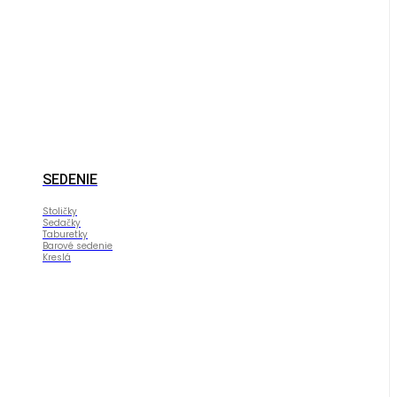
SEDENIE
Stoličky
Sedačky
Taburetky
Barové sedenie
Kreslá