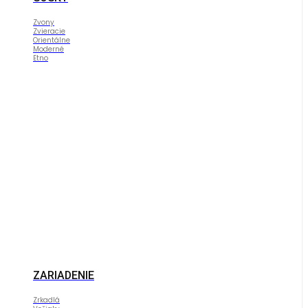
Zvony
Zvieracie
Orientálne
Moderné
Etno
ZARIADENIE
Zrkadlá