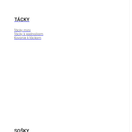
TÁCKY
Tácky mini
Tácky k podnožiam
Kovanie k táckam
SOŠKY