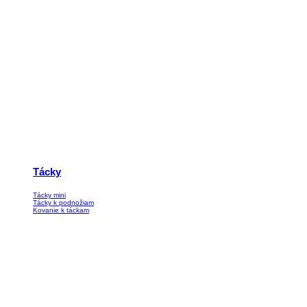
Tácky
Tácky mini
Tácky k podnožiam
Kovanie k táckam