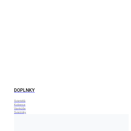
DOPLNKY
Svietidlá
Koberce
Vankúše
Svietniky