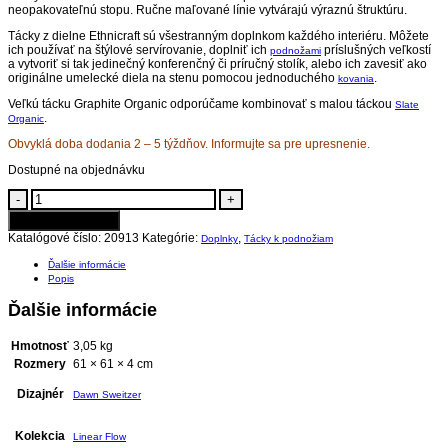
neopakovateľnú stopu. Ručne maľované línie vytvárajú výraznú štruktúru.
Tácky z dielne Ethnicraft sú všestranným doplnkom každého interiéru. Môžete
ich používať na štýlové servírovanie, doplniť ich
príslušných veľkostí
podnožami
a vytvoriť si tak jedinečný konferenčný či príručný stolík, alebo ich zavesiť ako
originálne umelecké diela na stenu pomocou jednoduchého
.
kovania
Veľkú tácku Graphite Organic odporúčame kombinovať s malou táckou
Slate
.
Organic
Obvyklá doba dodania 2 – 5 týždňov. Informujte sa pre upresnenie.
Dostupné na objednávku
Veľká
-
+
tácka
Pridať do košíka
Graphite
Organic
Katalógové číslo:
20913
Kategórie:
,
Doplnky
Tácky k podnožiam
quantity
Ďalšie informácie
Popis
Ďalšie informácie
Hmotnosť
3,05 kg
Rozmery
61 × 61 × 4 cm
Dizajnér
Dawn Sweitzer
Kolekcia
Linear Flow