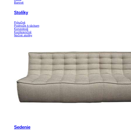
Barové
Stolíky
Príručné
Podnože k táckam
Konzolové
Konferenčné
Nočné stolíky
Sedenie