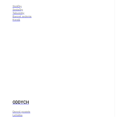
Stoličky
Sedačky
Taburetky
Barové sedenie
Kreslá
ODDYCH
Denné postele
Lehátka