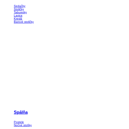
Sedačky
Stoličky
Taburetky
Lavice
Kreslá
Barové stoličky
Spálňa
Postele
Nočné stolíky