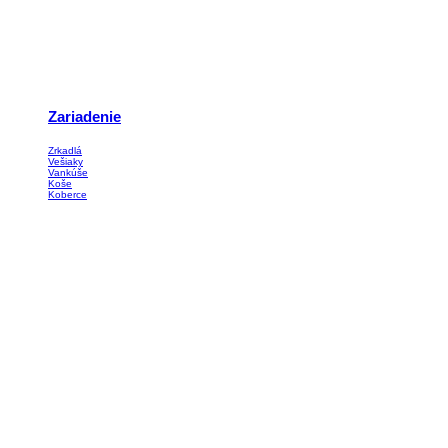
Zariadenie
Zrkadlá
Vešiaky
Vankúše
Koše
Koberce