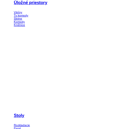
Úložné priestory
Vitríny
Tv komody
Skrine
Komody
Knižnice
Stoly
Rozkladacie
Fixné