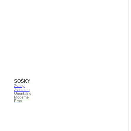
SOŠKY
Zvony
Zvieracie
Orientálne
Moderné
Etno