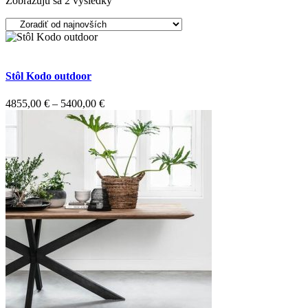
Zobrazujú sa 2 výsledky
podľa
najnovších
Stôl Kodo outdoor
Price
4855,00
€
–
5400,00
€
range:
4855,00 €
through
5400,00 €