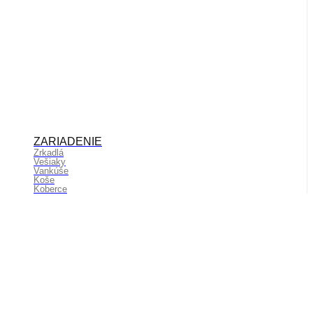
ZARIADENIE
Zrkadlá
Vešiaky
Vankúše
Koše
Koberce