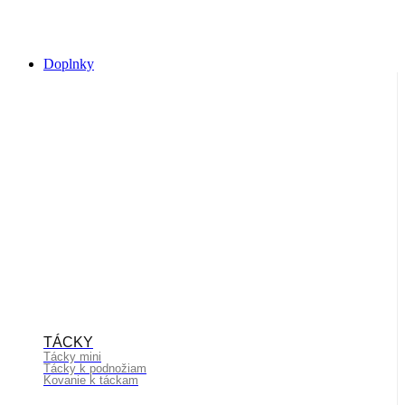
Doplnky
TÁCKY
Tácky mini
Tácky k podnožiam
Kovanie k táckam