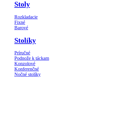
Stoly
Rozkladacie
Fixné
Barové
Stolíky
Príručné
Podnože k táckam
Konzolové
Konferenčné
Nočné stolíky