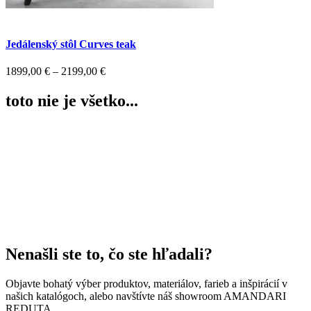
Jedálenský stôl Curves teak
Price
1899,00
€
–
2199,00
€
range:
1899,00 €
toto nie je všetko...
through
2199,00 €
Nenašli ste to, čo ste hľadali?
Objavte bohatý výber produktov, materiálov, farieb a inšpirácií v
našich katalógoch, alebo navštívte náš showroom AMANDARI
REDUTA