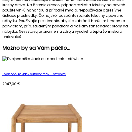
kresby dreva. Na čistenie alebo v prípade rozliatia tekutiny na povrch
použite vlhkú handričku a prírodné mydlo. Nepoužívajte agresívne
čistiace prostriedky. Čo najskôr odstránte rozliate tekutiny z povrchu
nábytku. Používajte prestieranie, aby ste zabránili horúcim hrncom a
panviciam, príp. studeným pohárom a fľašiam zanechávať stopy na
nábytku. Nevystavujte priamemu zdroju vysokého tepla (ohniská a
ohrievače).
Možno by sa Vám páčilo…
Dvojsedačka Jack outdoor teak – off white
2947,00
€