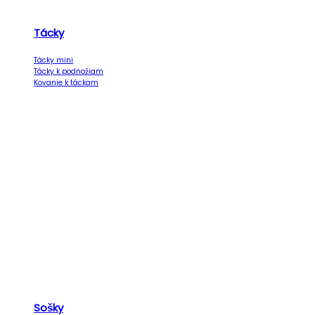
Tácky
Tácky mini
Tácky k podnožiam
Kovanie k táckam
Sošky