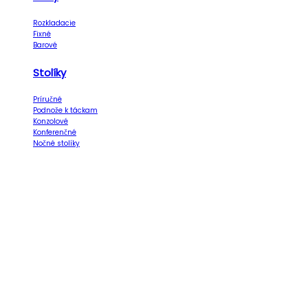
Rozkladacie
Fixné
Barové
Stolíky
Príručné
Podnože k táckam
Konzolové
Konferenčné
Nočné stolíky