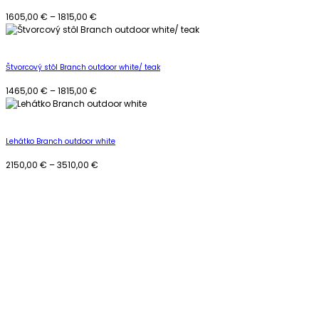
Price
1605,00
€
–
1815,00
€
range:
1605,00 €
through
1815,00 €
Štvorcový stôl Branch outdoor white/ teak
Price
1465,00
€
–
1815,00
€
range:
1465,00 €
through
1815,00 €
Lehátko Branch outdoor white
Price
2150,00
€
–
3510,00
€
range:
2150,00 €
through
3510,00 €