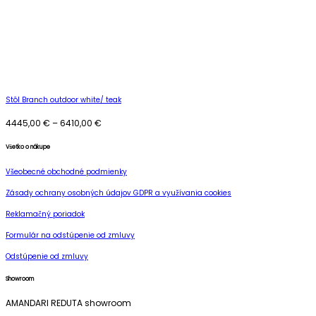
Stôl Branch outdoor white/ teak
Price
4445,00
€
–
6410,00
€
range:
4445,00 €
Všetko o nákupe
through
Všeobecné obchodné podmienky
6410,00 €
Zásady ochrany osobných údajov GDPR a využívania cookies
Reklamačný poriadok
Formulár na odstúpenie od zmluvy
Odstúpenie od zmluvy
Showroom
AMANDARI REDUTA showroom