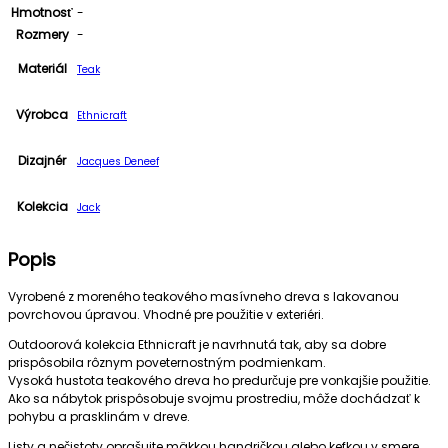
Hmotnosť
-
Rozmery
-
Materiál
Teak
Výrobca
Ethnicraft
Dizajnér
Jacques Deneef
Kolekcia
Jack
Popis
Vyrobené z moreného teakového masívneho dreva s lakovanou
povrchovou úpravou. Vhodné pre použitie v exteriéri.
Outdoorová kolekcia Ethnicraft je navrhnutá tak, aby sa dobre
prispôsobila rôznym poveternostným podmienkam.
Vysoká hustota teakového dreva ho predurčuje pre vonkajšie použitie.
Ako sa nábytok prispôsobuje svojmu prostrediu, môže dochádzať k
pohybu a prasklinám v dreve.
Listy a nečistoty oprašujte mäkkou handričkou alebo kefkou v smere