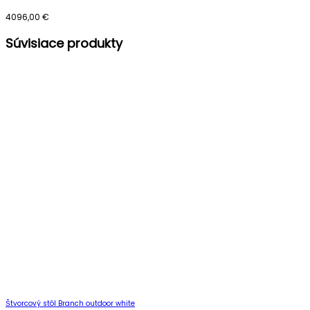
4096,00
€
Súvisiace produkty
Štvorcový stôl Branch outdoor white