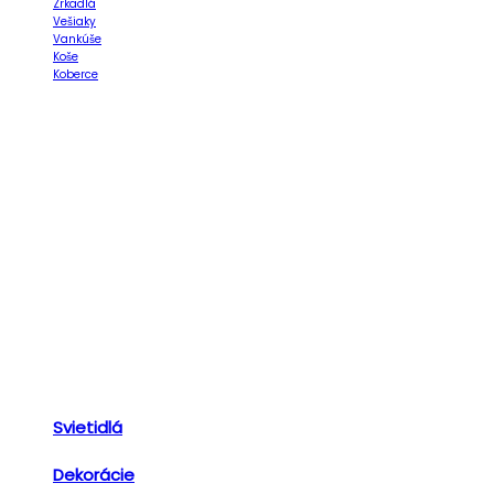
Zrkadlá
Vešiaky
Vankúše
Koše
Koberce
Svietidlá
Dekorácie