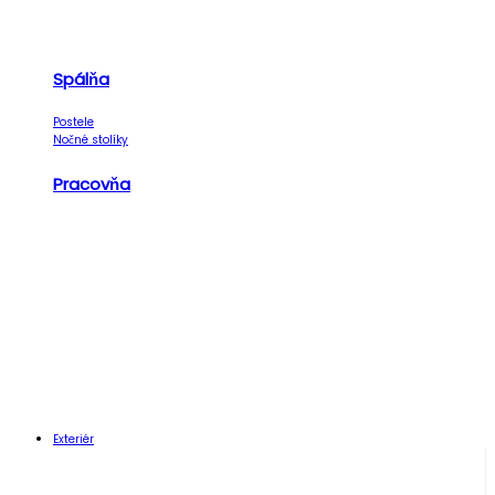
Spálňa
Postele
Nočné stolíky
Pracovňa
Exteriér