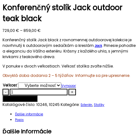
Konferenčný stolík Jack outdoor
teak black
Price
729,00
€
–
859,00
€
range:
Konferenčný stolík Jack black z rovnomennej outdoorovej kolekcie je
729,00 €
navrhnutý k outdoorovým sedačkám a kreslám
. Prinesie pohodlie
Jack
through
a eleganciu do Vášho exteriéru. Krásny z každého uhla, s jemnými
859,00 €
krivkami z teakového dreva.
V ponuke v dvoch veľkostiach. Veľkosť stolíka zvoľte nižšie.
Obvyklá doba dodania 2 – 5 týždňov. Informujte sa pre upresnenie.
Veľkosť
Vymazať
Konferenčný
-
+
stolík
Pridať do košíka
Jack
Katalógové číslo:
10246, 10245
Kategórie:
,
Exteriér
Stolíky
outdoor
teak
Ďalšie informácie
black
Popis
quantity
Ďalšie informácie