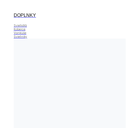
DOPLNKY
Svietidlá
Koberce
Vankúše
Svietniky