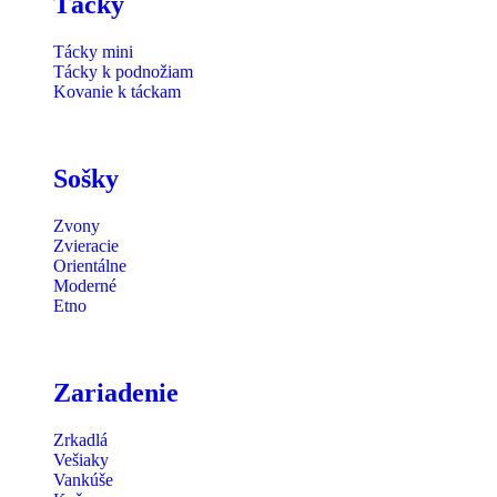
Tácky
Tácky mini
Tácky k podnožiam
Kovanie k táckam
Sošky
Zvony
Zvieracie
Orientálne
Moderné
Etno
Zariadenie
Zrkadlá
Vešiaky
Vankúše