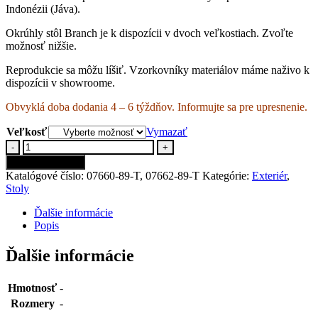
Indonézii (Jáva).
Okrúhly stôl Branch je k dispozícii v dvoch veľkostiach. Zvoľte
možnosť nižšie.
Reprodukcie sa môžu líšiť. Vzorkovníky materiálov máme naživo k
dispozícii v showroome.
Obvyklá doba dodania 4 – 6 týždňov. Informujte sa pre upresnenie.
Veľkosť
Vymazať
-
+
Pridať do košíka
Katalógové číslo:
07660-89-T, 07662-89-T
Kategórie:
Exteriér
,
Stoly
Ďalšie informácie
Popis
Ďalšie informácie
Hmotnosť
-
Rozmery
-