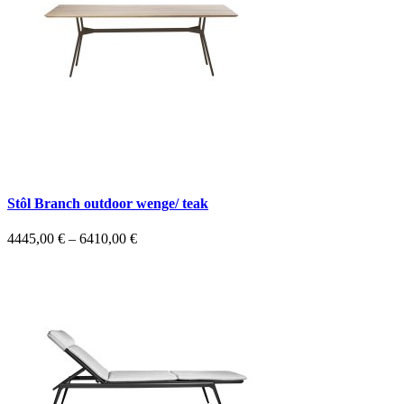
Stôl Branch outdoor wenge/ teak
4445,00
€
–
6410,00
€