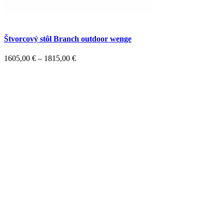
Štvorcový stôl Branch outdoor wenge
1605,00
€
–
1815,00
€