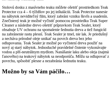
Stolovú dosku z masívneho teaku môžete ošetriť prostriedkom Teak
Protector cca 4 – 6 týždňov po jej inštaláciii. Teak Protector nanesie
na nábytok neviditeľný film, ktorý zabráni vzniku škvŕn a usadenín.
Znečistený teak je možné vyčistiť pomocou prostriedku Teak Super
Cleaner a následne drevo ošetriť prípravkom Teak Sealer, ktorý
obsahuje UV ochranu na spomalenie šednutia dreva a tiež fungicíd
na zabránenie rastu plesní. Teak Sealer je tmel, nie lak. Je priedušný
a necháva prírodné oleje unikať na povrch dreva bez jeho
odlupovania. Teak Sealer je možné po vyčistení dreva použiť na
nový aj starý nábytok. Jednoduché pravidelné čistenie vykonávajte
vodou a pH-neutrálnym mydlom. Nanášanie laku alebo oleja (najmä
ľanového) na teakový nábytok sa neodporúča. Môžu sa odlupovať z
povrchu, spôsobiť plesne a nezabránia šednutiu teaku.
Možno by sa Vám páčilo…