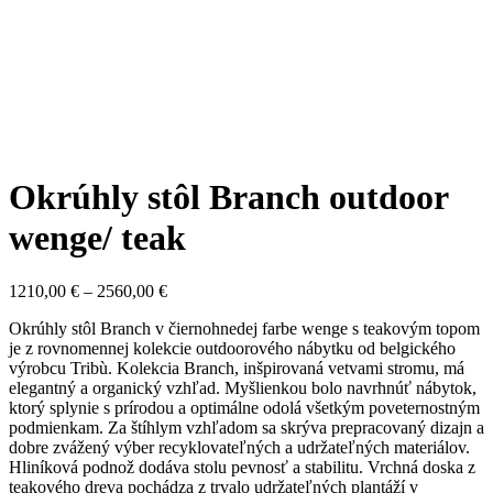
Okrúhly stôl Branch outdoor
wenge/ teak
1210,00
€
–
2560,00
€
Okrúhly stôl Branch v čiernohnedej farbe wenge s teakovým topom
je z rovnomennej kolekcie outdoorového nábytku od belgického
výrobcu Tribù. Kolekcia Branch, inšpirovaná vetvami stromu, má
elegantný a organický vzhľad. Myšlienkou bolo navrhnúť nábytok,
ktorý splynie s prírodou a optimálne odolá všetkým poveternostným
podmienkam. Za štíhlym vzhľadom sa skrýva prepracovaný dizajn a
dobre zvážený výber recyklovateľných a udržateľných materiálov.
Hliníková podnož dodáva stolu pevnosť a stabilitu. Vrchná doska z
teakového dreva pochádza z trvalo udržateľných plantáží v