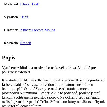
Materiál
Hliník
,
Teak
Výrobca
Tribù
Dizajnér
Altherr Lievore Molina
Kolekcia
Branch
Popis
Vyrobené z hliníka a masívneho teakového dreva. Vhodné pre
použitie v exteriéri.
Konštrukcia z hliníka odlievaného pod vysokým tlakom v práškovej
farbe sa ľahko čistí vlažnou vodou a saponátom s neutrálnou
hodnotou pH. Odolné škvrny je možné odstrániť pomocou
prostriedku Aluminium Cleaner. Ak je to potrebné, použite jemnú
kefku na odstránenie nečistôt z pórov. Na ochranu proti priľnutiu
nečistôt je možné použiť Teflon® Protector ktorý nanáša na nábytok
neviditeľný ochranný film.