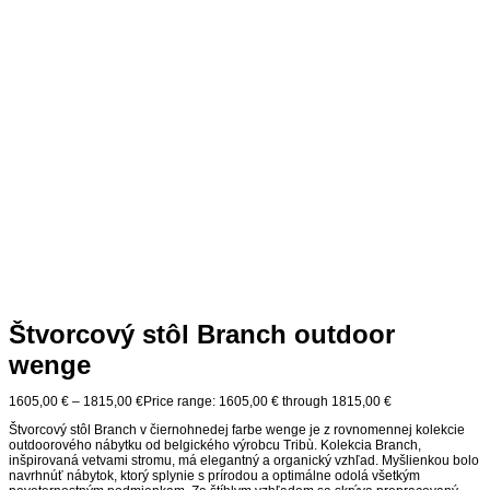
Štvorcový stôl Branch outdoor
wenge
1605,00
€
–
1815,00
€
Price range: 1605,00 € through 1815,00 €
Štvorcový stôl Branch v čiernohnedej farbe wenge je z rovnomennej kolekcie
outdoorového nábytku od belgického výrobcu Tribù. Kolekcia Branch,
inšpirovaná vetvami stromu, má elegantný a organický vzhľad. Myšlienkou bolo
navrhnúť nábytok, ktorý splynie s prírodou a optimálne odolá všetkým