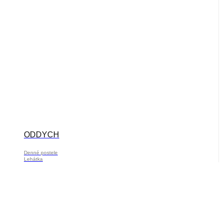
ODDYCH
Denné postele
Lehátka