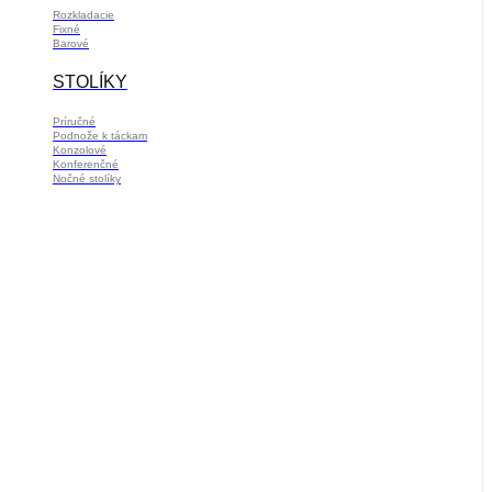
Rozkladacie
Fixné
Barové
STOLÍKY
Príručné
Podnože k táckam
Konzolové
Konferenčné
Nočné stolíky