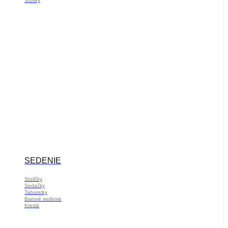
Stolíky
SEDENIE
Stoličky
Sedačky
Taburetky
Barové sedenie
Kreslá