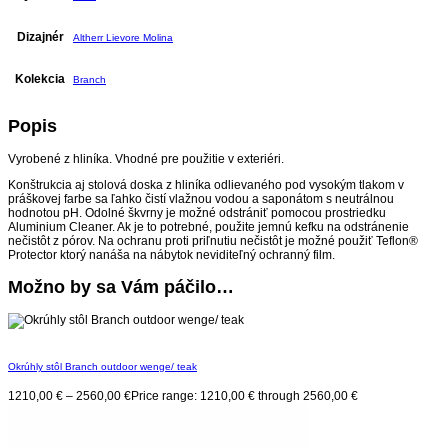
Dizajnér
Altherr Lievore Molina
Kolekcia
Branch
Popis
Vyrobené z hliníka. Vhodné pre použitie v exteriéri.
Konštrukcia aj stolová doska z hliníka odlievaného pod vysokým tlakom v
práškovej farbe sa ľahko čistí vlažnou vodou a saponátom s neutrálnou
hodnotou pH. Odolné škvrny je možné odstrániť pomocou prostriedku
Aluminium Cleaner. Ak je to potrebné, použite jemnú kefku na odstránenie
nečistôt z pórov. Na ochranu proti priľnutiu nečistôt je možné použiť Teflon®
Protector ktorý nanáša na nábytok neviditeľný ochranný film.
Možno by sa Vám páčilo…
Okrúhly stôl Branch outdoor wenge/ teak
1210,00
€
–
2560,00
€
Price range: 1210,00 € through 2560,00 €