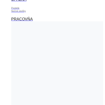
Postele
Nočné stolíky
PRACOVŇA