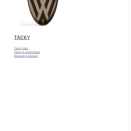
TÁCKY
Tácky mini
Tácky k podnožiam
Kovanie k táckam