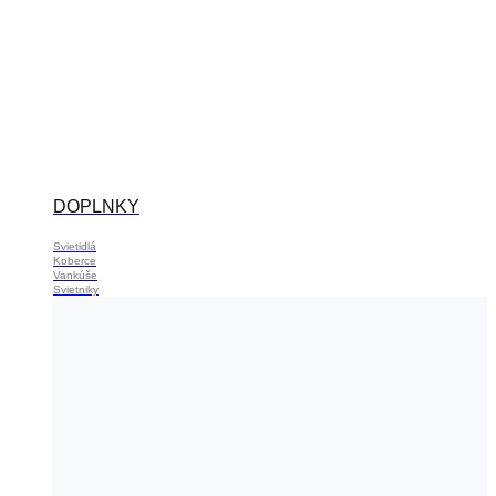
DOPLNKY
Svietidlá
Koberce
Vankúše
Svietniky