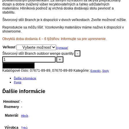
poveternostným podmienkam. Za štíhlym vzhľadom sa skrýva prepracovaný
dizajn a dobre zvážený výber recyklovateľných a ľahko udržateľných
materiálov. Hliníková podnož aj vrchná doska dodávajú stolu pevnosť a
stabilitu.
Štvorcový stôl Branch je k dispozícii v dvoch veľkostiach. Zvoľte možnosť nižšie.
Reprodukcie sa môžu líšiť. Vzorkovníky materiálov máme naživo k dispozícii v
showroome.
Obvyklá doba dodania 4 – 6 týždňov. Informujte sa pre upresnenie.
Veľkosť
Vymazať
-
Štvorcový stôl Branch outdoor wenge quantity
+
Pridať do košíka
Katalógové číslo:
07671-89-89, 07670-89-89
Kategórie:
,
Exteriér
Stoly
Ďalšie informácie
Popis
Ďalšie informácie
Hmotnosť
-
Rozmery
-
Materiál
Hliník
Výrobca
Tribù