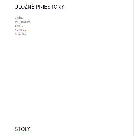
ÚLOŽNÉ PRIESTORY
Vitríny
Tv komody
Skrine
Komody
Knižnice
STOLY