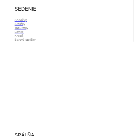
SEDENIE
Sedačky
Stoličky
Taburetky
Lavice
Kreslá
Barové stoličky
SPÁLŇA