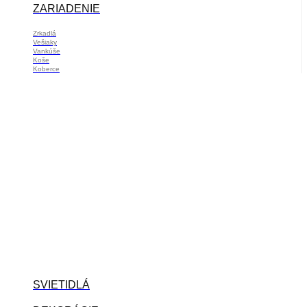
ZARIADENIE
Zrkadlá
Vešiaky
Vankúše
Koše
Koberce
SVIETIDLÁ