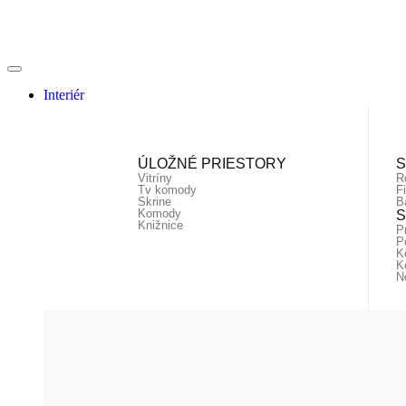
Interiér
ÚLOŽNÉ PRIESTORY
S
Vitríny
R
Tv komody
F
Skrine
B
Komody
S
Knižnice
P
P
K
K
N