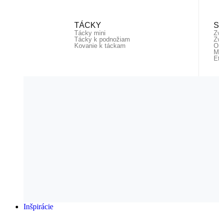
TÁCKY
Tácky mini
Z
Tácky k podnožiam
Z
Kovanie k táckam
O
M
E
Inšpirácie