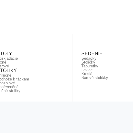
TOLY
SEDENIE
ozkladacie
Sedačky
ixné
Stoličky
arové
Taburetky
Lavice
TOLÍKY
Kreslá
ríručné
Barové stoličky
odnože k táckam
onzolové
onferenčné
očné stolíky