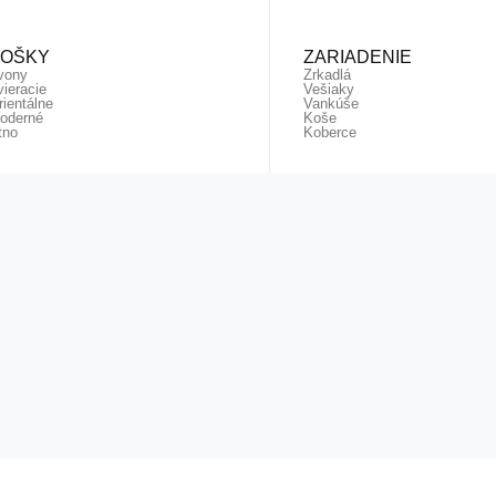
SOŠKY
ZARIADENIE
vony
Zrkadlá
vieracie
Vešiaky
rientálne
Vankúše
oderné
Koše
tno
Koberce