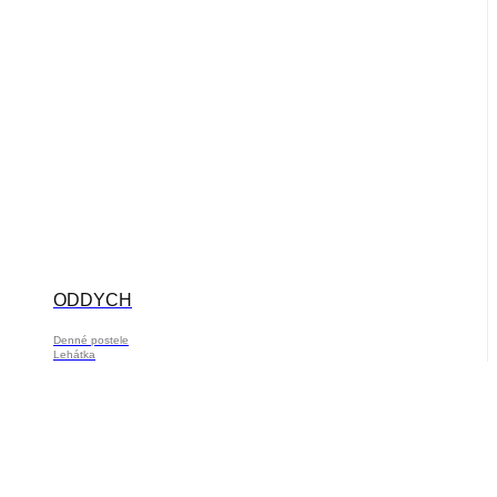
ODDYCH
Denné postele
Lehátka