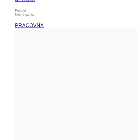
Postele
Nočné stolíky
PRACOVŇA