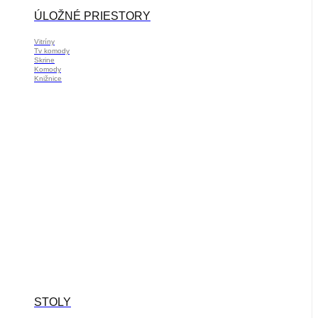
ÚLOŽNÉ PRIESTORY
Vitríny
Tv komody
Skrine
Komody
Knižnice
STOLY