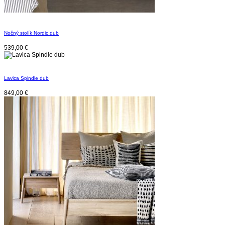
Nočný stolík Nordic dub
539,00
€
Lavica Spindle dub
849,00
€