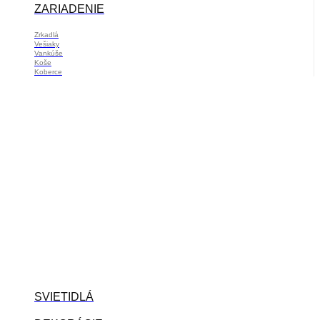
ZARIADENIE
Zrkadlá
Vešiaky
Vankúše
Koše
Koberce
SVIETIDLÁ