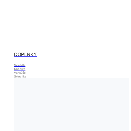
DOPLNKY
Svietidlá
Koberce
Vankúše
Svietniky