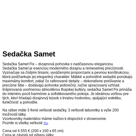
Sedačka Samet
Sedačka Samet Fix – dizajnová pohovka s nadčasovou eleganciou.
Sedačka Samet je esenciou moderného dizajnu a remeselnej precíznosti.
Vyznačuje sa čistými líniami, vyváženými proporciami a pevnou konštrukciou,
ktorá podčiarkuje jej elegantný charakter. Mäkké a pohodlné sedadlá ponúkajú
maximálny komfort, zatiaľ čo rafinované detaily – dekoratívne prešívanie a
precízne šitie – dodávajú pohovke jedinečný, ručne spracovaný vzhľad.
Inšpirovaná uvoľnenou atmosférou thajskej kultúry, sedačka Samet Fix prináša
do interiéru pocit harmónie a sofistikovaného pokoja. Je ideálnou voľbou pre
tých, ktorí hľadajú dizajnový kúsok s trvalou hodnotou, spájajúci estetiku,
funkčnosť a pohodlie.
Na výber máte 3 fixné veľkosti sedačky, 3 veľkosti taburetky a vyše 200
možností látky.
Vzorkovníky materiálov máme naživo k dispozícii v showroome.
Pozrite si všetky veľkosti
.
TU
Cena od 4.555 € (200 x 100 x 65 cm).
Cena je závislá od výberu látky.