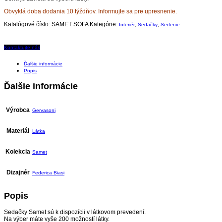
Obvyklá doba dodania 10 týždňov. Informujte sa pre upresnenie.
Katalógové číslo:
SAMET SOFA
Kategórie:
,
,
Interiér
Sedačky
Sedenie
Kontaktujte nás
Ďalšie informácie
Popis
Ďalšie informácie
Výrobca
Gervasoni
Materiál
Látka
Kolekcia
Samet
Dizajnér
Federica Biasi
Popis
Sedačky Samet sú k dispozícii v látkovom prevedení.
Na výber máte vyše 200 možností látky.