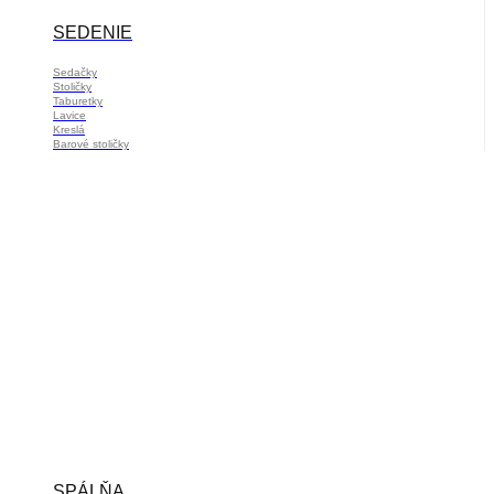
SEDENIE
Sedačky
Stoličky
Taburetky
Lavice
Kreslá
Barové stoličky
SPÁLŇA