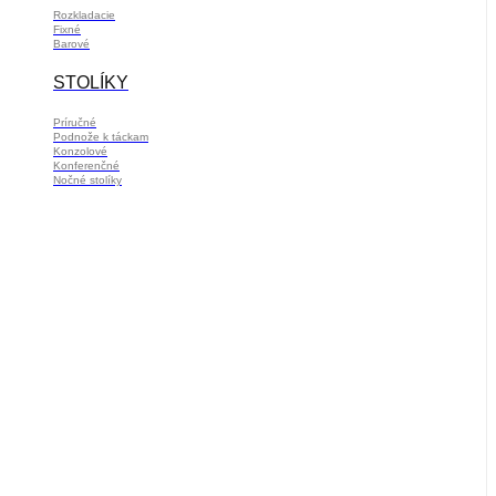
Rozkladacie
Fixné
Barové
STOLÍKY
Príručné
Podnože k táckam
Konzolové
Konferenčné
Nočné stolíky