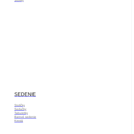
Stolíky
SEDENIE
Stoličky
Sedačky
Taburetky
Barové sedenie
Kreslá