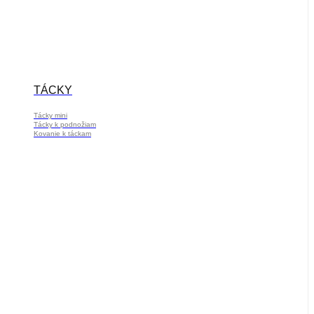
TÁCKY
Tácky mini
Tácky k podnožiam
Kovanie k táckam