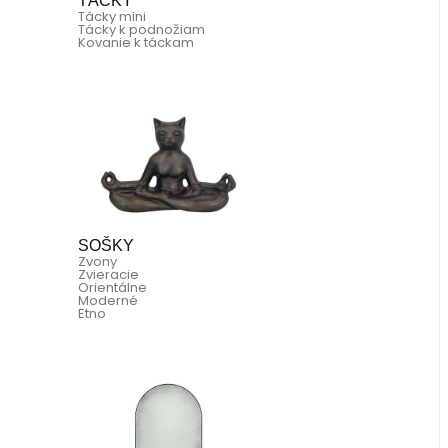
TÁCKY
Tácky mini
Tácky k podnožiam
Kovanie k táckam
SOŠKY
Zvony
Zvieracie
Orientálne
Moderné
Etno