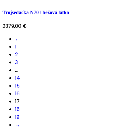
Trojsedačka N701 béžová látka
2379,00
€
←
1
2
3
…
14
15
16
17
18
19
→