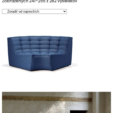
Zobrazených 241–255 z 282 výsledkov